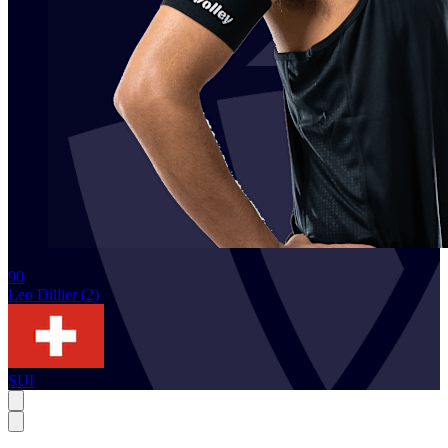
90
Leo
Dillier
(
2
)
SUI