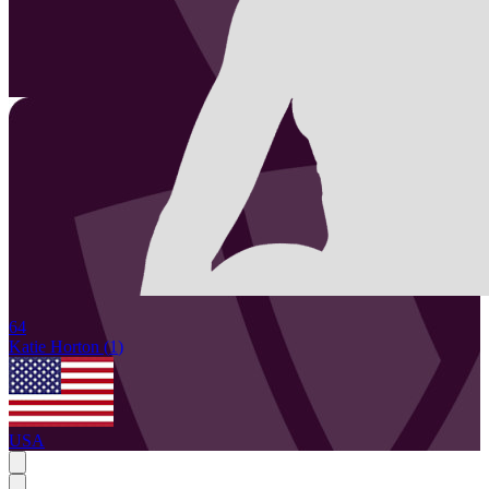
64
Katie
Horton
(
1
)
USA