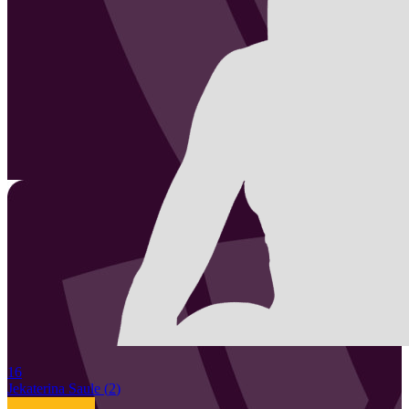
16
Jekaterina
Saule
(
2
)