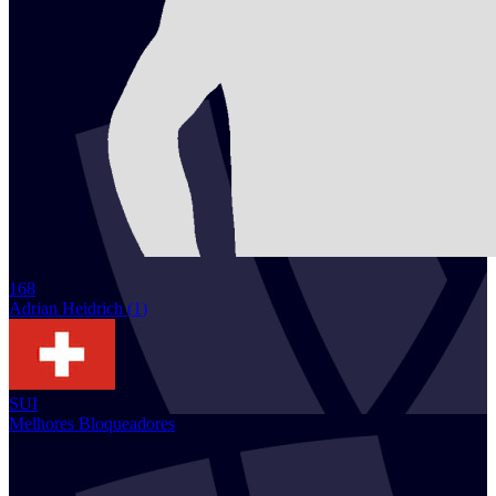
168
Adrian
Heidrich
(
1
)
SUI
Melhores Bloqueadores