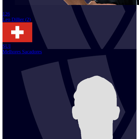
126
Leo
Dillier
(
2
)
SUI
Melhores Sacadores