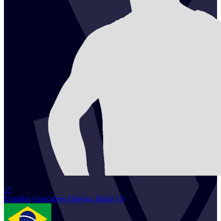
17
Evandro
Gonçalves Oliveira Júnior
(
1
)