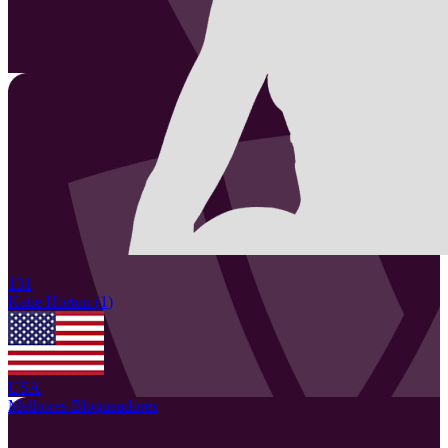
131
Katie
Horton
(
1
)
USA
Melhores Bloqueadores