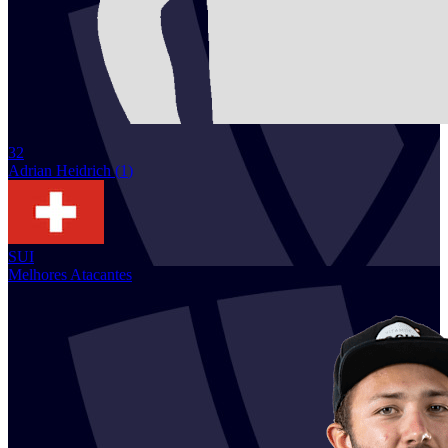
32
Adrian
Heidrich
(
1
)
SUI
Melhores Atacantes