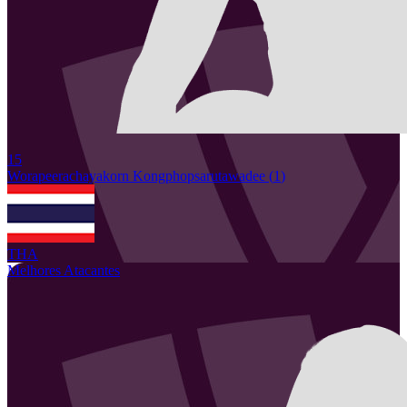
15
Worapeerachayakorn
Kongphopsarutawadee
(
1
)
THA
Melhores Atacantes