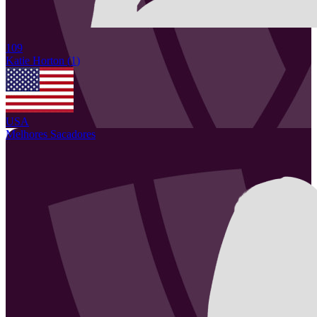
109
Katie
Horton
(
1
)
USA
Melhores Sacadores