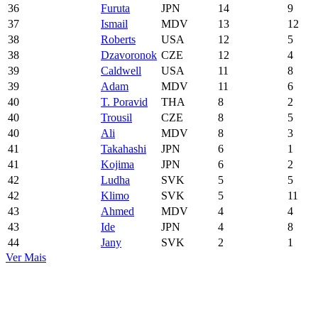
36
Furuta
JPN
14
9
37
Ismail
MDV
13
12
38
Roberts
USA
12
5
38
Dzavoronok
CZE
12
4
39
Caldwell
USA
11
8
39
Adam
MDV
11
6
40
T. Poravid
THA
8
2
40
Trousil
CZE
8
5
40
Ali
MDV
8
3
41
Takahashi
JPN
6
1
41
Kojima
JPN
6
2
42
Ludha
SVK
5
5
42
Klimo
SVK
5
11
43
Ahmed
MDV
4
4
43
Ide
JPN
4
8
44
Jany
SVK
2
1
Ver Mais