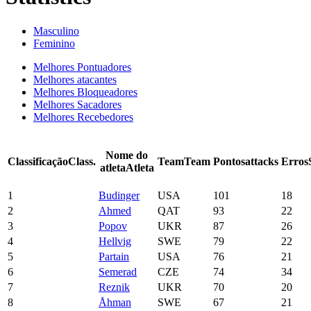
Masculino
Feminino
Melhores Pontuadores
Melhores atacantes
Melhores Bloqueadores
Melhores Sacadores
Melhores Recebedores
Nome do
Classificação
Class.
Team
Team
Pontos
attacks
Erros
atleta
Atleta
1
Budinger
USA
101
18
2
Ahmed
QAT
93
22
3
Popov
UKR
87
26
4
Hellvig
SWE
79
22
5
Partain
USA
76
21
6
Semerad
CZE
74
34
7
Reznik
UKR
70
20
8
Åhman
SWE
67
21