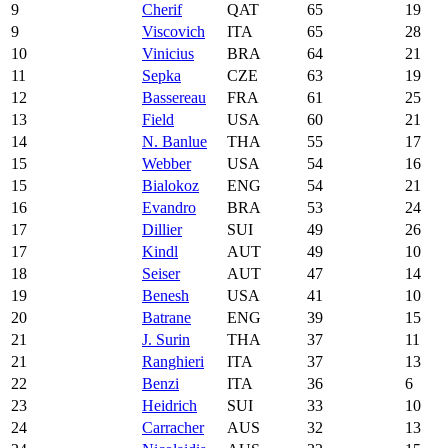
9
Cherif
QAT
65
19
9
Viscovich
ITA
65
28
10
Vinicius
BRA
64
21
11
Sepka
CZE
63
19
12
Bassereau
FRA
61
25
13
Field
USA
60
21
14
N. Banlue
THA
55
17
15
Webber
USA
54
16
15
Bialokoz
ENG
54
21
16
Evandro
BRA
53
24
17
Dillier
SUI
49
26
17
Kindl
AUT
49
10
18
Seiser
AUT
47
14
19
Benesh
USA
41
10
20
Batrane
ENG
39
15
21
J. Surin
THA
37
11
21
Ranghieri
ITA
37
13
22
Benzi
ITA
36
6
23
Heidrich
SUI
33
10
24
Carracher
AUS
32
13