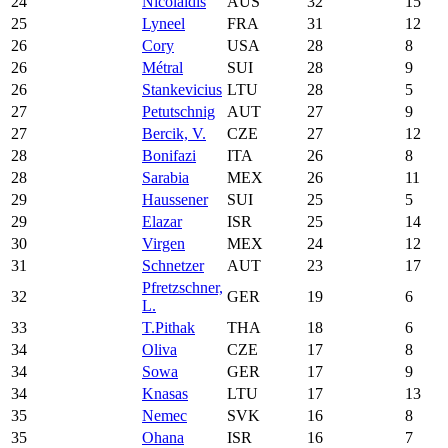
24
Nicolaidis
AUS
32
15
25
Lyneel
FRA
31
12
26
Cory
USA
28
8
26
Métral
SUI
28
9
26
Stankevicius
LTU
28
5
27
Petutschnig
AUT
27
9
27
Bercik, V.
CZE
27
12
28
Bonifazi
ITA
26
8
28
Sarabia
MEX
26
11
29
Haussener
SUI
25
5
29
Elazar
ISR
25
14
30
Virgen
MEX
24
12
31
Schnetzer
AUT
23
17
Pfretzschner,
32
GER
19
6
L.
33
T.Pithak
THA
18
6
34
Oliva
CZE
17
8
34
Sowa
GER
17
9
34
Knasas
LTU
17
13
35
Nemec
SVK
16
8
35
Ohana
ISR
16
7