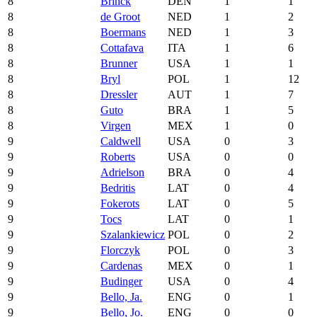
8
Brinck
DEN
1
1
8
de Groot
NED
1
2
8
Boermans
NED
1
3
8
Cottafava
ITA
1
6
8
Brunner
USA
1
1
8
Bryl
POL
1
12
8
Dressler
AUT
1
7
8
Guto
BRA
1
5
8
Virgen
MEX
1
0
9
Caldwell
USA
0
3
9
Roberts
USA
0
0
9
Adrielson
BRA
0
4
9
Bedritis
LAT
0
4
9
Fokerots
LAT
0
5
9
Tocs
LAT
0
1
9
Szalankiewicz
POL
0
2
9
Florczyk
POL
0
3
9
Cardenas
MEX
0
1
9
Budinger
USA
0
4
9
Bello, Ja.
ENG
0
1
9
Bello, Jo.
ENG
0
0