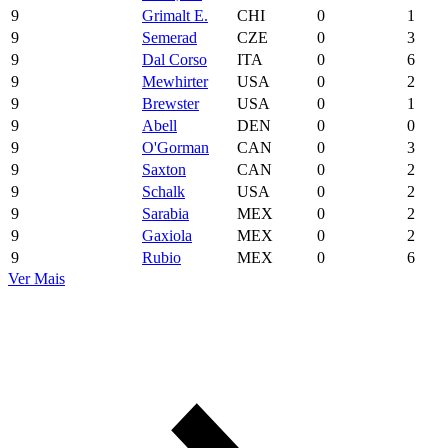
9
Grimalt E.
CHI
0
1
9
Semerad
CZE
0
3
9
Dal Corso
ITA
0
6
9
Mewhirter
USA
0
2
9
Brewster
USA
0
1
9
Abell
DEN
0
0
9
O'Gorman
CAN
0
3
9
Saxton
CAN
0
2
9
Schalk
USA
0
2
9
Sarabia
MEX
0
2
9
Gaxiola
MEX
0
2
9
Rubio
MEX
0
6
Ver Mais