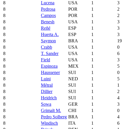
8
Lucena
USA
1
3
8
Pedrosa
POR
1
2
8
Campos
POR
1
2
8
Benesh
USA
1
3
8
Reñé
ESP
1
3
8
Huerta A.
ESP
1
3
8
Saymon
BRA
1
19
8
Crabb
USA
1
0
8
T. Sander
USA
1
6
8
Field
USA
1
3
8
Espinoza
MEX
1
5
8
Haussener
SUI
1
0
8
Luini
NED
1
5
8
Métral
SUI
1
1
8
Dillier
SUI
1
2
8
Heidrich
SUI
1
4
8
Sowa
GER
1
3
8
Grimalt M.
CHI
1
0
8
Pedro Solberg
BRA
1
4
8
Windisch
ITA
1
6