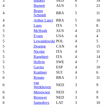
3
Immers
NED
6
14
4
Burnett
AUS
5
21
Bruno
4
BRA
5
11
Schmidt
4
Arthur Lanci
BRA
5
16
4
Lupo
ITA
5
8
5
McHugh
AUS
4
23
5
Evans
USA
4
4
5
Lewandowski
POL
4
5
5
Dearing
CAN
4
15
5
Nicolai
ITA
4
11
5
Ranghieri
ITA
4
14
5
Hellvig
SWE
4
7
5
Gavira
ESP
4
10
5
Krattiger
SUI
4
6
6
Renato
BRA
3
11
van
6
NED
3
9
Werkhoven
6
Meeuwsen
NED
3
9
6
Brouwer
NED
3
9
6
Samoilovs
LAT
3
10