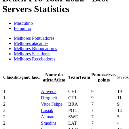
Servers Statistics
Masculino
Feminino
Melhores Pontuadores
Melhores atacantes
Melhores Bloqueadores
Melhores Sacadores
Melhores Recebedores
Nome do
Pontos
serve-
Classificação
Class.
Team
Team
Erros
atleta
Atleta
points
1
Aravena
CHI
9
19
1
Droguett
CHI
9
11
2
Vitor Felipe
BRA
7
9
2
Łosiak
POL
7
14
2
Åhman
SWE
7
5
2
Smedins
LAT
7
4