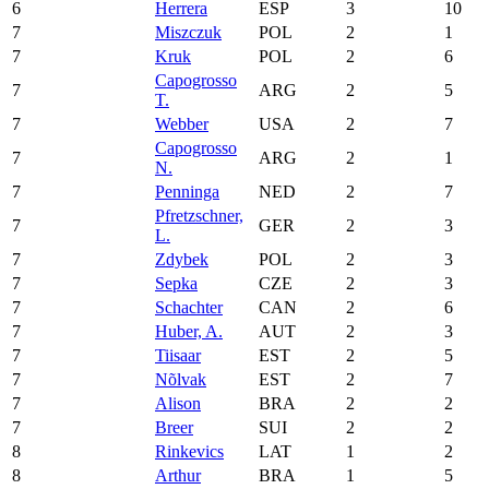
6
Herrera
ESP
3
10
7
Miszczuk
POL
2
1
7
Kruk
POL
2
6
Capogrosso
7
ARG
2
5
T.
7
Webber
USA
2
7
Capogrosso
7
ARG
2
1
N.
7
Penninga
NED
2
7
Pfretzschner,
7
GER
2
3
L.
7
Zdybek
POL
2
3
7
Sepka
CZE
2
3
7
Schachter
CAN
2
6
7
Huber, A.
AUT
2
3
7
Tiisaar
EST
2
5
7
Nõlvak
EST
2
7
7
Alison
BRA
2
2
7
Breer
SUI
2
2
8
Rinkevics
LAT
1
2
8
Arthur
BRA
1
5