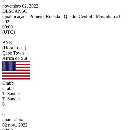
>
novembro 02, 2022
DESCANSO
Qualificação - Primeira Rodada - Quadra Central - Masculino #1
2022
00:00
(UTC)
-
BYE
(Hora Local)
Cape Town
África do Sul
Crabb
Crabb
T. Sander
T. Sander
0
:
0
quarta-feira
02 nov., 2022