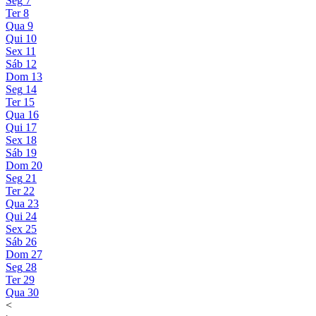
Seg
7
Ter
8
Qua
9
Qui
10
Sex
11
Sáb
12
Dom
13
Seg
14
Ter
15
Qua
16
Qui
17
Sex
18
Sáb
19
Dom
20
Seg
21
Ter
22
Qua
23
Qui
24
Sex
25
Sáb
26
Dom
27
Seg
28
Ter
29
Qua
30
<