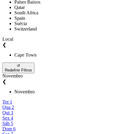
Países Baixos
Qatar
South Africa
Spain
Suécia
Switzerland
Local
❮
Cape Town
↺
Redefinir Filtros
Novembro
❮
Novembro
Ter
1
Qua
2
Qui
3
Sex
4
Sáb
5
Dom
6