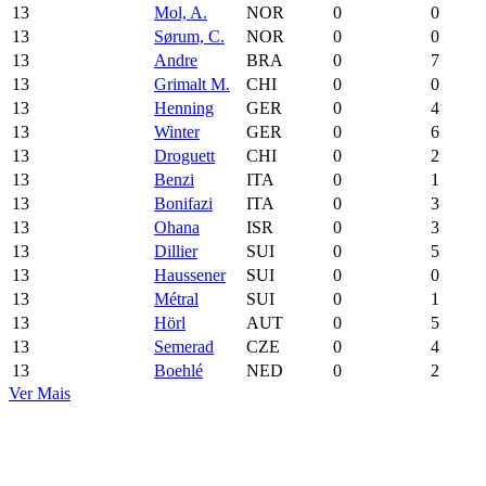
13
Mol, A.
NOR
0
0
13
Sørum, C.
NOR
0
0
13
Andre
BRA
0
7
13
Grimalt M.
CHI
0
0
13
Henning
GER
0
4
13
Winter
GER
0
6
13
Droguett
CHI
0
2
13
Benzi
ITA
0
1
13
Bonifazi
ITA
0
3
13
Ohana
ISR
0
3
13
Dillier
SUI
0
5
13
Haussener
SUI
0
0
13
Métral
SUI
0
1
13
Hörl
AUT
0
5
13
Semerad
CZE
0
4
13
Boehlé
NED
0
2
Ver Mais