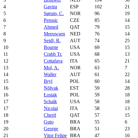
4
Gavira
ESP
102
21
5
Sørum, C.
NOR
96
19
6
Perusic
CZE
85
14
7
Ahmed
QAT
79
15
8
Meeuwsen
NED
76
14
9
Seidl, R.
AUT
74
25
10
Bourne
USA
69
15
11
Crabb Tr.
USA
68
13
12
Cottafava
ITA
65
21
13
Mol, A.
NOR
63
7
14
Waller
AUT
61
22
15
Bryl
POL
60
14
16
Nõlvak
EST
59
28
16
Łosiak
POL
59
18
17
Schalk
USA
58
18
17
Nicolai
ITA
58
13
18
Cherif
QAT
57
15
19
Guto
BRA
55
6
20
George
BRA
51
23
21
Vitor Felipe
BRA
47
16