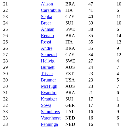
21
Alison
BRA
47
10
22
Carambula
ITA
41
6
23
Sepka
CZE
40
11
24
Breer
SUI
39
10
25
Åhman
SWE
38
6
26
Renato
BRA
35
14
26
Rossi
ITA
35
13
26
Andre
BRA
35
9
27
Semerad
CZE
34
12
28
Hellvig
SWE
27
4
29
Burnett
AUS
24
7
30
Tiisaar
EST
23
4
30
Brunner
USA
23
5
30
McHugh
AUS
23
7
31
Evandro
BRA
21
6
32
Krattiger
SUI
17
1
32
Sowa
GER
17
3
33
Samoilovs
LAT
16
9
33
Varenhorst
NED
16
6
33
Penninga
NED
16
4