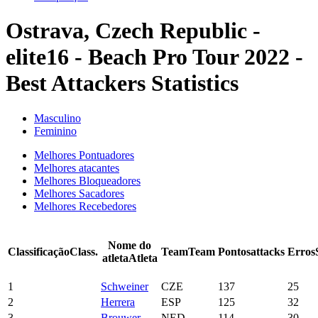
Ostrava, Czech Republic -
elite16 - Beach Pro Tour 2022 -
Best Attackers Statistics
Masculino
Feminino
Melhores Pontuadores
Melhores atacantes
Melhores Bloqueadores
Melhores Sacadores
Melhores Recebedores
Nome do
Classificação
Class.
Team
Team
Pontos
attacks
Erros
atleta
Atleta
1
Schweiner
CZE
137
25
2
Herrera
ESP
125
32
3
Brouwer
NED
114
30