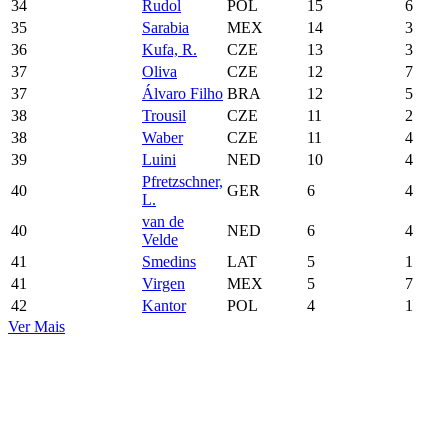
34
Rudol
POL
15
6
35
Sarabia
MEX
14
3
36
Kufa, R.
CZE
13
3
37
Oliva
CZE
12
7
37
Álvaro Filho
BRA
12
5
38
Trousil
CZE
11
2
38
Waber
CZE
11
4
39
Luini
NED
10
4
Pfretzschner,
40
GER
6
4
L.
van de
40
NED
6
4
Velde
41
Smedins
LAT
5
1
41
Virgen
MEX
5
7
42
Kantor
POL
4
1
Ver Mais