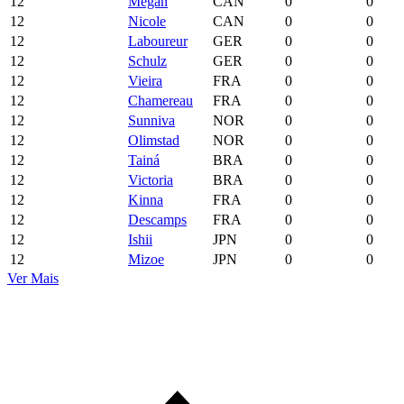
12
Megan
CAN
0
0
12
Nicole
CAN
0
0
12
Laboureur
GER
0
0
12
Schulz
GER
0
0
12
Vieira
FRA
0
0
12
Chamereau
FRA
0
0
12
Sunniva
NOR
0
0
12
Olimstad
NOR
0
0
12
Tainá
BRA
0
0
12
Victoria
BRA
0
0
12
Kinna
FRA
0
0
12
Descamps
FRA
0
0
12
Ishii
JPN
0
0
12
Mizoe
JPN
0
0
Ver Mais