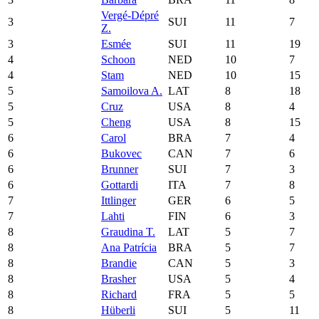
Vergé-Dépré
3
SUI
11
7
Z.
3
Esmée
SUI
11
19
4
Schoon
NED
10
7
4
Stam
NED
10
15
5
Samoilova A.
LAT
8
18
5
Cruz
USA
8
4
5
Cheng
USA
8
15
6
Carol
BRA
7
4
6
Bukovec
CAN
7
6
6
Brunner
SUI
7
3
6
Gottardi
ITA
7
8
7
Ittlinger
GER
6
5
7
Lahti
FIN
6
3
8
Graudina T.
LAT
5
7
8
Ana Patrícia
BRA
5
7
8
Brandie
CAN
5
3
8
Brasher
USA
5
4
8
Richard
FRA
5
5
8
Hüberli
SUI
5
11