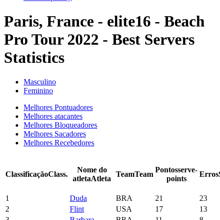
Paris, France - elite16 - Beach
Pro Tour 2022 - Best Servers
Statistics
Masculino
Feminino
Melhores Pontuadores
Melhores atacantes
Melhores Bloqueadores
Melhores Sacadores
Melhores Recebedores
Nome do
Pontos
serve-
Classificação
Class.
Team
Team
Erros
atleta
Atleta
points
1
Duda
BRA
21
23
2
Flint
USA
17
13
3
Barbara
BRA
11
8