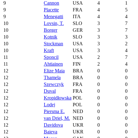
9
Cannon
USA
4
1
9
Placette
FRA
4
5
9
Menegatti
ITA
4
4
10
Lovsin, T.
SLO
3
7
10
Borger
GER
3
7
10
Kotnik
SLO
3
3
10
Stockman
USA
3
2
10
Kraft
USA
3
4
11
Sponcil
USA
2
7
11
Ahtiainen
FIN
2
4
12
Elize Maia
BRA
0
0
12
Thamela
BRA
0
0
12
Szewczyk
FRA
0
0
12
Duval
FRA
0
0
12
Kropidłowska
POL
0
0
12
Lodej
POL
0
0
12
Piersma E.
NED
0
0
12
van Driel, M.
NED
0
0
12
Davidova
UKR
0
0
12
Baieva
UKR
0
0