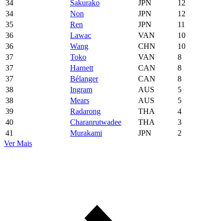
34
Sakurako
JPN
12
34
Non
JPN
12
35
Ren
JPN
11
36
Lawac
VAN
10
36
Wang
CHN
10
37
Toko
VAN
8
37
Harnett
CAN
8
37
Bélanger
CAN
8
38
Ingram
AUS
5
38
Mears
AUS
5
39
Radarong
THA
4
40
Charanrutwadee
THA
3
41
Murakami
JPN
2
Ver Mais