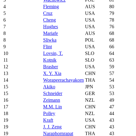
4
Fleming
AUS
80
5
Cruz
USA
79
6
Cheng
USA
78
7
Hughes
USA
76
8
Mariafe
AUS
68
8
Sliwka
POL
68
9
Flint
USA
66
10
Lovsin, T.
SLO
64
11
Kotnik
SLO
63
12
Brasher
USA
59
13
X. Y. Xia
CHN
57
14
Worapeerachayakorn
THA
54
15
Akiko
JPN
53
15
Schneider
GER
53
16
Zeimann
NZL
49
17
M.M. Lin
CHN
47
18
Polley
NZL
44
19
Kraft
USA
43
19
J. J. Zeng
CHN
43
19
Naraphornrapat
THA
43