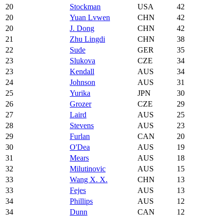
20
Stockman
USA
42
20
Yuan Lvwen
CHN
42
20
J. Dong
CHN
42
21
Zhu Lingdi
CHN
38
22
Sude
GER
35
23
Slukova
CZE
34
23
Kendall
AUS
34
24
Johnson
AUS
31
25
Yurika
JPN
30
26
Grozer
CZE
29
27
Laird
AUS
25
28
Stevens
AUS
23
29
Furlan
CAN
20
30
O'Dea
AUS
19
31
Mears
AUS
18
32
Milutinovic
AUS
15
33
Wang X. X.
CHN
13
33
Fejes
AUS
13
34
Phillips
AUS
12
34
Dunn
CAN
12