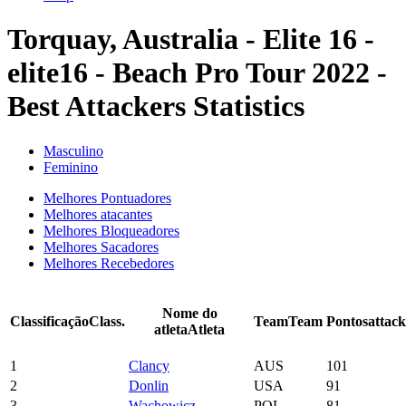
Torquay, Australia - Elite 16 -
elite16 - Beach Pro Tour 2022 -
Best Attackers Statistics
Masculino
Feminino
Melhores Pontuadores
Melhores atacantes
Melhores Bloqueadores
Melhores Sacadores
Melhores Recebedores
Nome do
Classificação
Class.
Team
Team
Pontos
attack
atleta
Atleta
1
Clancy
AUS
101
2
Donlin
USA
91
3
Wachowicz
POL
81