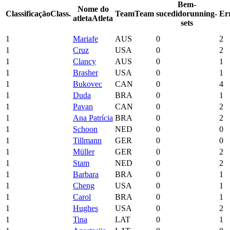
Bem-
Nome do
Classificação
Class.
Team
Team
sucedido
running-
Er
atleta
Atleta
sets
1
Mariafe
AUS
0
2
1
Cruz
USA
0
2
1
Clancy
AUS
0
1
1
Brasher
USA
0
1
1
Bukovec
CAN
0
4
1
Duda
BRA
0
1
1
Pavan
CAN
0
2
1
Ana Patrícia
BRA
0
2
1
Schoon
NED
0
0
1
Tillmann
GER
0
0
1
Müller
GER
0
2
1
Stam
NED
0
2
1
Barbara
BRA
0
1
1
Cheng
USA
0
1
1
Carol
BRA
0
1
1
Hughes
USA
0
2
1
Tina
LAT
0
1