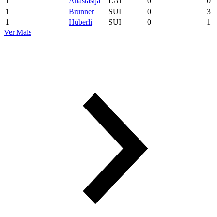
1
Anastasija
LAT
0
0
1
Brunner
SUI
0
3
1
Hüberli
SUI
0
1
Ver Mais