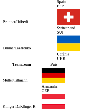
Spain
ESP
Brunner/Hüberli
Switzerland
SUI
Lunina/Lazarenko
Ucrânia
UKR
Team
Team
País
Müller/Tillmann
Alemanha
GER
Klinger D./Klinger R.