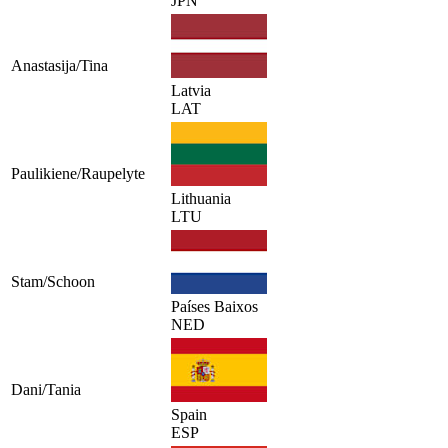
JPN
Anastasija/Tina
Latvia
LAT
Paulikiene/Raupelyte
Lithuania
LTU
Stam/Schoon
Países Baixos
NED
Dani/Tania
Spain
ESP