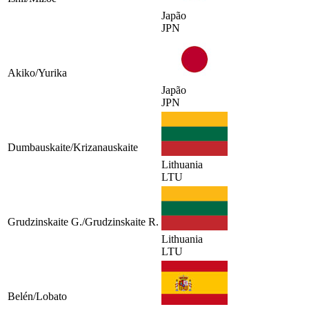
Japão
JPN
Akiko/Yurika
Japão
JPN
Dumbauskaite/Krizanauskaite
Lithuania
LTU
Grudzinskaite G./Grudzinskaite R.
Lithuania
LTU
Belén/Lobato