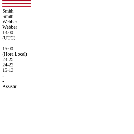
Smith
Smith
Webber
Webber
13:00
(UTC)
-
15:00
(Hora Local)
23
-
25
24
-
22
15
-
13
-
-
Assistir