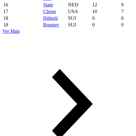
16
Stam
NED
12
9
17
Cheng
USA
10
7
18
Hüberli
SUI
0
0
18
Brunner
SUI
0
0
Ver Mais