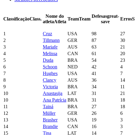
Nome do
Defesas
great-
Classificação
Class.
Team
Team
Erros
S
atleta
Atleta
save
1
Cruz
USA
98
27
2
Tillmann
GER
87
30
3
Mariafe
AUS
63
21
4
Melissa
CAN
61
20
5
Duda
BRA
54
23
6
Schoon
NED
42
4
7
Hughes
USA
41
7
8
Clancy
AUS
36
14
9
Victoria
BRA
34
11
10
Anastasija
LAT
31
21
10
Ana Patrícia
BRA
31
18
11
Tainá
BRA
27
18
12
Müller
GER
26
6
13
Brasher
USA
19
3
14
Brandie
CAN
16
3
15
Tina
LAT
14
7