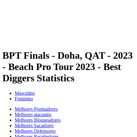
Voltar para a página inicial do BPT
Onde Assistir
Equipes
Programação
Classificação
Estatísticas
Competição
Notícias
BPT Finals - Doha, QAT - 2023
- Beach Pro Tour 2023 - Best
Diggers Statistics
Masculino
Feminino
Melhores Pontuadores
Melhores atacantes
Melhores Bloqueadores
Melhores Sacadores
Melhores Defensores
Melhores Recebedores