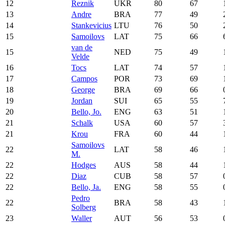
12
Reznik
UKR
80
67
13
Andre
BRA
77
49
14
Stankevicius
LTU
76
50
15
Samoilovs
LAT
75
66
van de
15
NED
75
49
Velde
16
Tocs
LAT
74
57
17
Campos
POR
73
69
18
George
BRA
69
66
19
Jordan
SUI
65
55
20
Bello, Jo.
ENG
63
51
21
Schalk
USA
60
57
21
Krou
FRA
60
44
Samoilovs
22
LAT
58
46
M.
22
Hodges
AUS
58
44
22
Diaz
CUB
58
57
22
Bello, Ja.
ENG
58
55
Pedro
22
BRA
58
43
Solberg
23
Waller
AUT
56
53