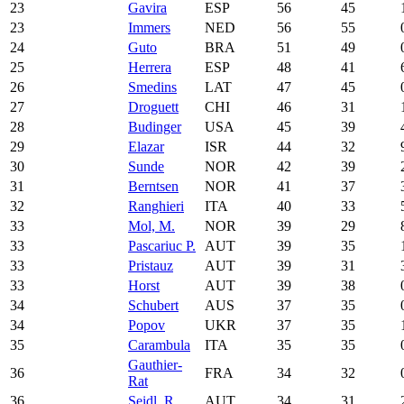
23
Gavira
ESP
56
45
23
Immers
NED
56
55
24
Guto
BRA
51
49
25
Herrera
ESP
48
41
26
Smedins
LAT
47
45
27
Droguett
CHI
46
31
28
Budinger
USA
45
39
29
Elazar
ISR
44
32
30
Sunde
NOR
42
39
31
Berntsen
NOR
41
37
32
Ranghieri
ITA
40
33
33
Mol, M.
NOR
39
29
33
Pascariuc P.
AUT
39
35
33
Pristauz
AUT
39
31
33
Horst
AUT
39
38
34
Schubert
AUS
37
35
34
Popov
UKR
37
35
35
Carambula
ITA
35
35
Gauthier-
36
FRA
34
32
Rat
36
Seidl, R.
AUT
34
31