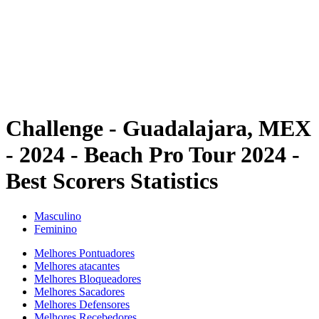
Voltar para a página inicial do BPT
Onde Assistir
Equipes
Programação
Classificação
Estatísticas
Competição
Notícias
Challenge - Guadalajara, MEX
- 2024 - Beach Pro Tour 2024 -
Best Scorers Statistics
Masculino
Feminino
Melhores Pontuadores
Melhores atacantes
Melhores Bloqueadores
Melhores Sacadores
Melhores Defensores
Melhores Recebedores