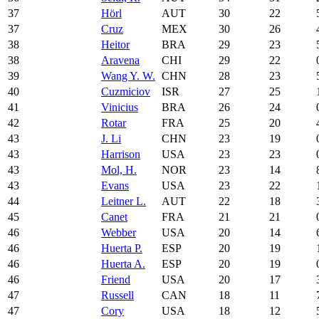
37
Hörl
AUT
30
22
37
Cruz
MEX
30
26
38
Heitor
BRA
29
23
38
Aravena
CHI
29
22
39
Wang Y. W.
CHN
28
23
40
Cuzmiciov
ISR
27
25
41
Vinicius
BRA
26
24
42
Rotar
FRA
25
20
43
J. Li
CHN
23
19
43
Harrison
USA
23
23
43
Mol, H.
NOR
23
14
43
Evans
USA
23
22
44
Leitner L.
AUT
22
18
45
Canet
FRA
21
21
46
Webber
USA
20
14
46
Huerta P.
ESP
20
19
46
Huerta A.
ESP
20
19
46
Friend
USA
20
17
47
Russell
CAN
18
11
47
Cory
USA
18
12