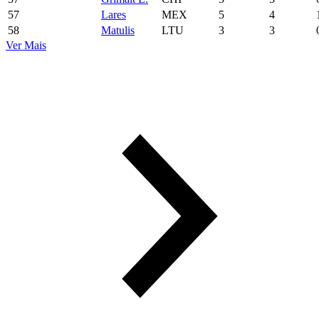
57
Lares
MEX
5
4
58
Matulis
LTU
3
3
Ver Mais