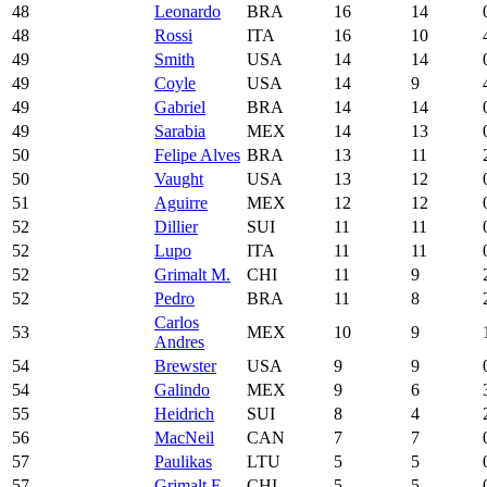
48
Leonardo
BRA
16
14
48
Rossi
ITA
16
10
49
Smith
USA
14
14
49
Coyle
USA
14
9
49
Gabriel
BRA
14
14
49
Sarabia
MEX
14
13
50
Felipe Alves
BRA
13
11
50
Vaught
USA
13
12
51
Aguirre
MEX
12
12
52
Dillier
SUI
11
11
52
Lupo
ITA
11
11
52
Grimalt M.
CHI
11
9
52
Pedro
BRA
11
8
Carlos
53
MEX
10
9
Andres
54
Brewster
USA
9
9
54
Galindo
MEX
9
6
55
Heidrich
SUI
8
4
56
MacNeil
CAN
7
7
57
Paulikas
LTU
5
5
57
Grimalt E.
CHI
5
5