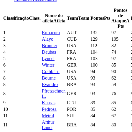
Pontos
Nome do
de
Classificação
Class.
Team
Team
Pontos
Pts
atleta
Atleta
Ataque
A
Pts
1
Ermacora
AUT
132
97
2
Alayo
CUB
129
105
3
Brunner
USA
112
82
4
Daubas
FRA
104
74
5
Lyneel
FRA
103
97
6
Winter
GER
100
85
7
Crabb Tr.
USA
94
90
8
Bourne
USA
93
62
8
Evandro
BRA
93
59
Pfretzschner,
8
GER
93
76
L.
9
Knasas
LTU
89
85
10
Pedrosa
POR
85
62
11
Métral
SUI
84
67
Arthur
11
BRA
84
80
Lanci