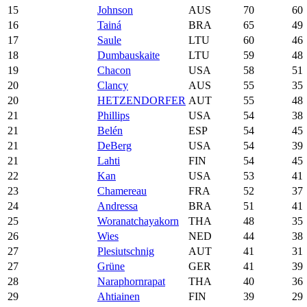
15
Johnson
AUS
70
60
16
Tainá
BRA
65
49
17
Saule
LTU
60
46
18
Dumbauskaite
LTU
59
48
19
Chacon
USA
58
51
20
Clancy
AUS
55
35
20
HETZENDORFER
AUT
55
48
21
Phillips
USA
54
38
21
Belén
ESP
54
45
21
DeBerg
USA
54
39
21
Lahti
FIN
54
45
22
Kan
USA
53
41
23
Chamereau
FRA
52
37
24
Andressa
BRA
51
41
25
Woranatchayakorn
THA
48
35
26
Wies
NED
44
38
27
Plesiutschnig
AUT
41
31
27
Grüne
GER
41
39
28
Naraphornrapat
THA
40
36
29
Ahtiainen
FIN
39
29