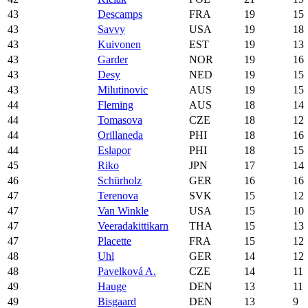
43
Descamps
FRA
19
15
43
Savvy
USA
19
18
43
Kuivonen
EST
19
13
43
Garder
NOR
19
16
43
Desy
NED
19
15
43
Milutinovic
AUS
19
15
44
Fleming
AUS
18
14
44
Tomasova
CZE
18
12
44
Orillaneda
PHI
18
16
44
Eslapor
PHI
18
15
45
Riko
JPN
17
14
46
Schürholz
GER
16
16
47
Terenova
SVK
15
12
47
Van Winkle
USA
15
10
47
Veeradakittikarn
THA
15
13
47
Placette
FRA
15
12
48
Uhl
GER
14
12
48
Pavelková A.
CZE
14
11
49
Hauge
DEN
13
11
49
Bisgaard
DEN
13
9