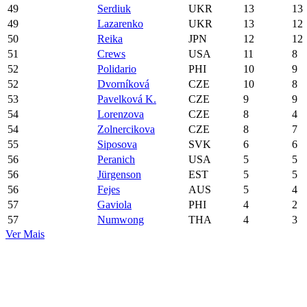
49
Serdiuk
UKR
13
13
49
Lazarenko
UKR
13
12
50
Reika
JPN
12
12
51
Crews
USA
11
8
52
Polidario
PHI
10
9
52
Dvorníková
CZE
10
8
53
Pavelková K.
CZE
9
9
54
Lorenzova
CZE
8
4
54
Zolnercikova
CZE
8
7
55
Siposova
SVK
6
6
56
Peranich
USA
5
5
56
Jürgenson
EST
5
5
56
Fejes
AUS
5
4
57
Gaviola
PHI
4
2
57
Numwong
THA
4
3
Ver Mais