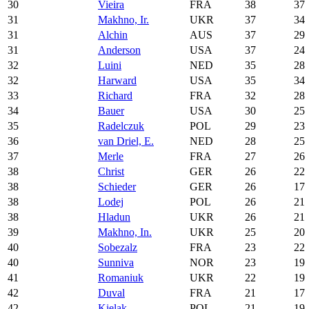
30
Vieira
FRA
38
37
31
Makhno, Ir.
UKR
37
34
31
Alchin
AUS
37
29
31
Anderson
USA
37
24
32
Luini
NED
35
28
32
Harward
USA
35
34
33
Richard
FRA
32
28
34
Bauer
USA
30
25
35
Radelczuk
POL
29
23
36
van Driel, E.
NED
28
25
37
Merle
FRA
27
26
38
Christ
GER
26
22
38
Schieder
GER
26
17
38
Lodej
POL
26
21
38
Hladun
UKR
26
21
39
Makhno, In.
UKR
25
20
40
Sobezalz
FRA
23
22
40
Sunniva
NOR
23
19
41
Romaniuk
UKR
22
19
42
Duval
FRA
21
17
42
Kielak
POL
21
19