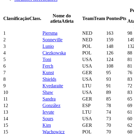
P
Nome do
Classificação
Class.
Team
Team
Pontos
Pts
atleta
Atleta
At
1
Piersma
NED
163
98
2
Sonneville
NED
159
14
3
Lunio
POL
148
13
4
Ciezkowska
POL
126
88
5
Toni
USA
124
81
6
Ferch
USA
108
81
7
Kunst
GER
95
76
8
Shields
USA
93
83
9
Kvedaraite
LTU
91
72
10
Shaw
USA
89
83
11
Sandra
GER
85
65
12
González
ESP
78
69
13
Ievute
LTU
74
61
14
Sours
USA
73
60
15
Kim
GER
70
62
15
Wachowicz
POL
70
60