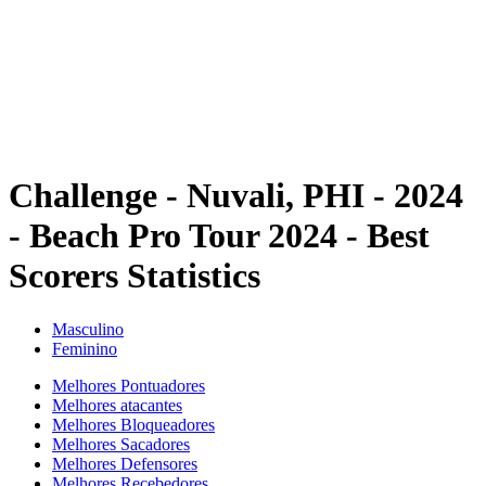
Voltar para a página inicial do BPT
Onde Assistir
Equipes
Programação
Classificação
Estatísticas
Competição
Notícias
Challenge - Nuvali, PHI - 2024
- Beach Pro Tour 2024 - Best
Scorers Statistics
Masculino
Feminino
Melhores Pontuadores
Melhores atacantes
Melhores Bloqueadores
Melhores Sacadores
Melhores Defensores
Melhores Recebedores