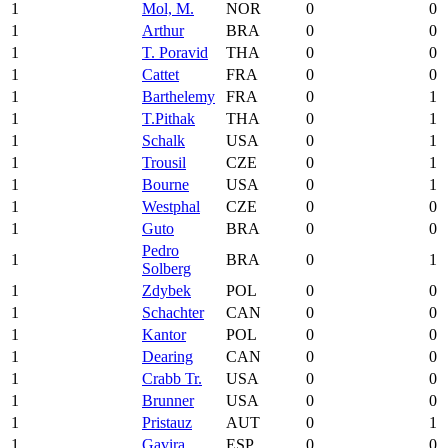
1
Mol, M.
NOR
0
0
1
Arthur
BRA
0
0
1
T. Poravid
THA
0
0
1
Cattet
FRA
0
0
1
Barthelemy
FRA
0
1
1
T.Pithak
THA
0
1
1
Schalk
USA
0
1
1
Trousil
CZE
0
1
1
Bourne
USA
0
1
1
Westphal
CZE
0
0
1
Guto
BRA
0
0
Pedro
1
BRA
0
1
Solberg
1
Zdybek
POL
0
0
1
Schachter
CAN
0
0
1
Kantor
POL
0
0
1
Dearing
CAN
0
0
1
Crabb Tr.
USA
0
0
1
Brunner
USA
0
0
1
Pristauz
AUT
0
1
1
Gavira
ESP
0
0