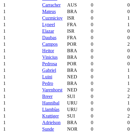
1
Carracher
AUS
0
0
1
Mateus
BRA
0
0
1
Cuzmiciov
ISR
0
1
1
Lyneel
FRA
0
1
1
Elazar
ISR
0
0
1
Daubas
FRA
0
0
1
Campos
POR
0
2
1
Heitor
BRA
0
0
1
Vinicius
BRA
0
0
1
Pedrosa
POR
0
0
1
Gabriel
BRA
0
1
1
Luini
NED
0
1
1
Pedro
BRA
0
1
1
Varenhorst
NED
0
2
1
Breer
SUI
0
2
1
Hannibal
URU
0
1
1
Llambías
URU
0
0
1
Krattiger
SUI
0
2
1
Adrielson
BRA
0
0
1
Sunde
NOR
0
0