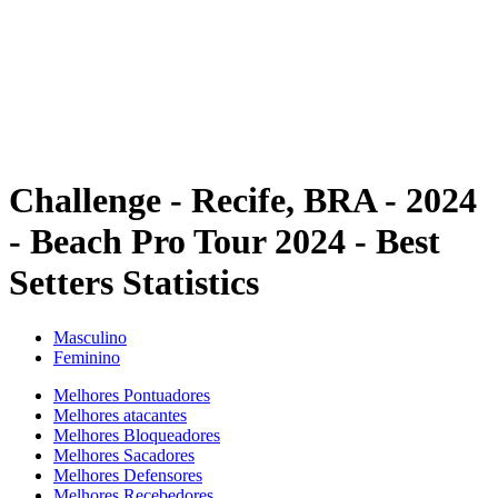
Voltar para a página inicial do BPT
Onde Assistir
Equipes
Programação
Classificação
Estatísticas
Competição
Notícias
Challenge - Recife, BRA - 2024
- Beach Pro Tour 2024 - Best
Setters Statistics
Masculino
Feminino
Melhores Pontuadores
Melhores atacantes
Melhores Bloqueadores
Melhores Sacadores
Melhores Defensores
Melhores Recebedores