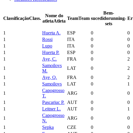
Bem-
Nome do
Classificação
Class.
Team
Team
sucedido
running-
Er
atleta
Atleta
sets
1
Huerta A.
ESP
0
0
1
Rossi
ITA
0
0
1
Lupo
ITA
0
0
1
Huerta P.
ESP
0
0
1
Aye, C.
FRA
0
2
Samoilovs
1
LAT
0
2
M.
1
Aye, Q.
FRA
0
2
1
Samoilovs
LAT
0
1
Capogrosso
1
ARG
0
0
T.
1
Pascariuc P.
AUT
0
0
1
Leitner L.
AUT
0
1
Capogrosso
1
ARG
0
0
N.
1
Sepka
CZE
0
0