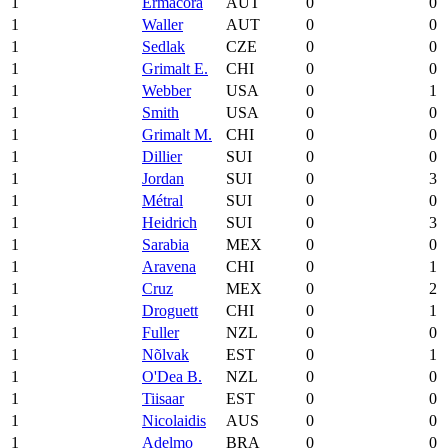
1
Ermacora
AUT
0
0
1
Waller
AUT
0
0
1
Sedlak
CZE
0
0
1
Grimalt E.
CHI
0
0
1
Webber
USA
0
1
1
Smith
USA
0
0
1
Grimalt M.
CHI
0
0
1
Dillier
SUI
0
0
1
Jordan
SUI
0
3
1
Métral
SUI
0
0
1
Heidrich
SUI
0
3
1
Sarabia
MEX
0
0
1
Aravena
CHI
0
1
1
Cruz
MEX
0
2
1
Droguett
CHI
0
1
1
Fuller
NZL
0
0
1
Nõlvak
EST
0
1
1
O'Dea B.
NZL
0
0
1
Tiisaar
EST
0
0
1
Nicolaidis
AUS
0
0
1
Adelmo
BRA
0
0