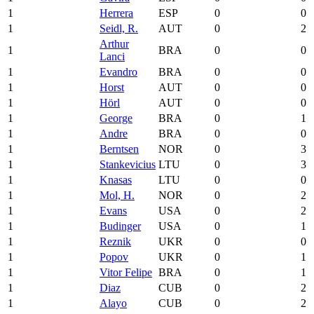
1
Herrera
ESP
0
0
1
Seidl, R.
AUT
0
2
Arthur
1
BRA
0
0
Lanci
1
Evandro
BRA
0
0
1
Horst
AUT
0
0
1
Hörl
AUT
0
0
1
George
BRA
0
1
1
Andre
BRA
0
0
1
Berntsen
NOR
0
3
1
Stankevicius
LTU
0
3
1
Knasas
LTU
0
0
1
Mol, H.
NOR
0
2
1
Evans
USA
0
2
1
Budinger
USA
0
1
1
Reznik
UKR
0
0
1
Popov
UKR
0
1
1
Vitor Felipe
BRA
0
1
1
Diaz
CUB
0
2
1
Alayo
CUB
0
2