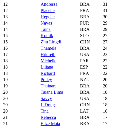
12
Andressa
BRA
31
12
Placette
FRA
31
13
Hegeile
BRA
30
14
Navas
PUR
29
14
Tainá
BRA
29
15
Kotnik
SLO
27
15
Zhu Lingdi
CHN
27
16
Thamela
BRA
24
17
Hildreth
USA
23
18
Michelle
PAR
22
18
Liliana
ESP
22
18
Richard
FRA
22
19
Polley
NZL
20
19
Thainara
BRA
20
20
Taiana Lima
BRA
18
20
Savvy
USA
18
20
J. Dong
CHN
18
20
Tina
LAT
18
21
Rebecca
BRA
17
21
Elize Maia
BRA
17