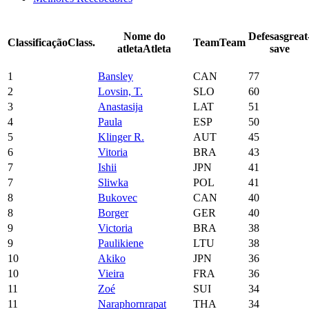
Nome do
Defesas
great
Classificação
Class.
Team
Team
atleta
Atleta
save
1
Bansley
CAN
77
2
Lovsin, T.
SLO
60
3
Anastasija
LAT
51
4
Paula
ESP
50
5
Klinger R.
AUT
45
6
Vitoria
BRA
43
7
Ishii
JPN
41
7
Sliwka
POL
41
8
Bukovec
CAN
40
8
Borger
GER
40
9
Victoria
BRA
38
9
Paulikiene
LTU
38
10
Akiko
JPN
36
10
Vieira
FRA
36
11
Zoé
SUI
34
11
Naraphornrapat
THA
34