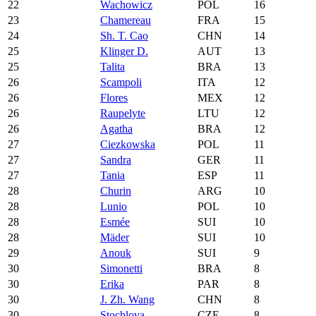
22
Wachowicz
POL
16
23
Chamereau
FRA
15
24
Sh. T. Cao
CHN
14
25
Klinger D.
AUT
13
25
Talita
BRA
13
26
Scampoli
ITA
12
26
Flores
MEX
12
26
Raupelyte
LTU
12
26
Agatha
BRA
12
27
Ciezkowska
POL
11
27
Sandra
GER
11
27
Tania
ESP
11
28
Churin
ARG
10
28
Lunio
POL
10
28
Esmée
SUI
10
28
Mäder
SUI
10
29
Anouk
SUI
9
30
Simonetti
BRA
8
30
Erika
PAR
8
30
J. Zh. Wang
CHN
8
30
Stochlova
CZE
8