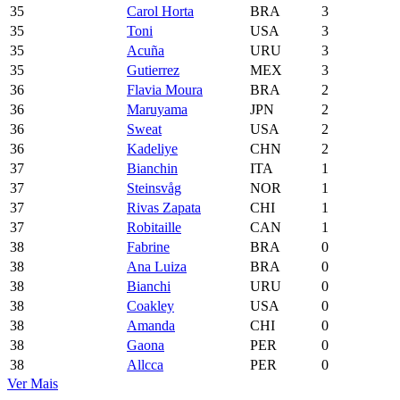
35
Carol Horta
BRA
3
35
Toni
USA
3
35
Acuña
URU
3
35
Gutierrez
MEX
3
36
Flavia Moura
BRA
2
36
Maruyama
JPN
2
36
Sweat
USA
2
36
Kadeliye
CHN
2
37
Bianchin
ITA
1
37
Steinsvåg
NOR
1
37
Rivas Zapata
CHI
1
37
Robitaille
CAN
1
38
Fabrine
BRA
0
38
Ana Luiza
BRA
0
38
Bianchi
URU
0
38
Coakley
USA
0
38
Amanda
CHI
0
38
Gaona
PER
0
38
Allcca
PER
0
Ver Mais