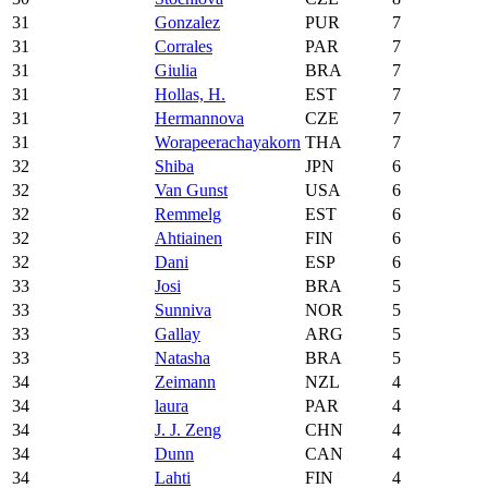
31
Gonzalez
PUR
7
31
Corrales
PAR
7
31
Giulia
BRA
7
31
Hollas, H.
EST
7
31
Hermannova
CZE
7
31
Worapeerachayakorn
THA
7
32
Shiba
JPN
6
32
Van Gunst
USA
6
32
Remmelg
EST
6
32
Ahtiainen
FIN
6
32
Dani
ESP
6
33
Josi
BRA
5
33
Sunniva
NOR
5
33
Gallay
ARG
5
33
Natasha
BRA
5
34
Zeimann
NZL
4
34
laura
PAR
4
34
J. J. Zeng
CHN
4
34
Dunn
CAN
4
34
Lahti
FIN
4