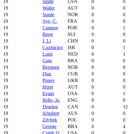
19
Smith
USA
0
0
19
Waller
AUT
0
0
19
Sunde
NOR
0
0
19
Aye, C.
FRA
0
0
19
Campos
POR
0
1
19
Breer
SUI
0
0
19
J. Li
CHN
0
0
19
Cuzmiciov
ISR
0
1
19
Luini
NED
0
1
19
Guto
BRA
0
0
19
Berntsen
NOR
0
0
19
Diaz
CUB
0
0
19
Popov
UKR
0
0
19
Horst
AUT
0
0
19
Evans
USA
0
1
19
Bello, Ja.
ENG
0
0
19
Dearing
CAN
0
12
19
Schubert
AUS
0
0
19
Zdybek
POL
0
0
19
George
BRA
0
4
19
Crabb Tr.
USA
0
0