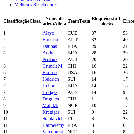
Melhores Recebedores
Nome do
Bloqueios
stuff-
Classificação
Class.
Team
Team
Erro
atleta
Atleta
blocks
1
Alayo
CUB
37
53
2
Ermacora
AUT
32
40
3
Daubas
FRA
29
21
4
Andre
BRA
28
39
5
Pristauz
AUT
20
20
6
Grimalt M.
CHI
16
22
6
Bourne
USA
16
26
7
Heidrich
SUI
14
17
7
Heitor
BRA
14
18
7
Hodges
AUS
14
9
8
Droguett
CHI
11
16
9
Mol, M.
NOR
10
17
10
Krattiger
SUI
9
22
11
Stankevicius
LTU
8
23
11
Barthelemy
FRA
8
6
11
Varenhorst
NED
8
8