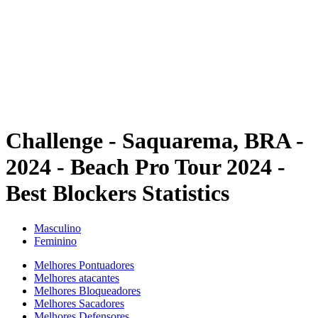
Voltar para a página inicial do BPT
Tickets
Onde Assistir
Equipes
Programação
Classificação
Estatísticas
Competição
Notícias
Challenge - Saquarema, BRA -
2024 - Beach Pro Tour 2024 -
Best Blockers Statistics
Masculino
Feminino
Melhores Pontuadores
Melhores atacantes
Melhores Bloqueadores
Melhores Sacadores
Melhores Defensores