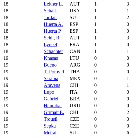
18
Leitner L.
AUT
1
3
18
Schalk
USA
1
1
18
Jordan
SUI
1
2
18
Huerta A.
ESP
1
0
18
Huerta P.
ESP
1
0
18
Seidl, R.
AUT
1
3
18
Lyneel
FRA
1
0
18
Schachter
CAN
1
1
19
Knasas
LTU
0
0
19
Bueno
ARG
0
0
19
T. Poravid
THA
0
0
19
Sarabia
MEX
0
1
19
Aravena
CHI
0
1
19
Lupo
ITA
0
0
19
Gabriel
BRA
0
0
19
Hannibal
URU
0
0
19
Grimalt E.
CHI
0
2
19
Trousil
CZE
0
0
19
Sepka
CZE
0
0
19
Métral
SUI
0
6