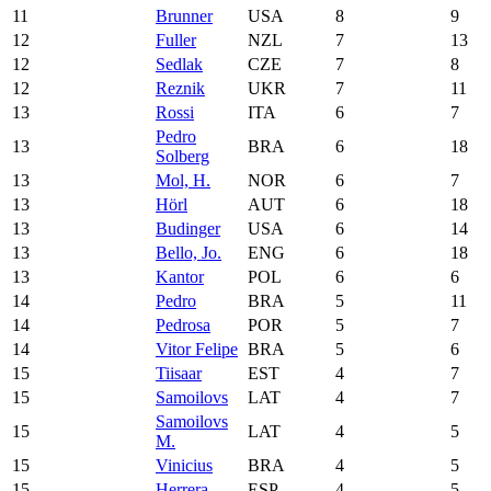
11
Brunner
USA
8
9
12
Fuller
NZL
7
13
12
Sedlak
CZE
7
8
12
Reznik
UKR
7
11
13
Rossi
ITA
6
7
Pedro
13
BRA
6
18
Solberg
13
Mol, H.
NOR
6
7
13
Hörl
AUT
6
18
13
Budinger
USA
6
14
13
Bello, Jo.
ENG
6
18
13
Kantor
POL
6
6
14
Pedro
BRA
5
11
14
Pedrosa
POR
5
7
14
Vitor Felipe
BRA
5
6
15
Tiisaar
EST
4
7
15
Samoilovs
LAT
4
7
Samoilovs
15
LAT
4
5
M.
15
Vinicius
BRA
4
5
15
Herrera
ESP
4
5