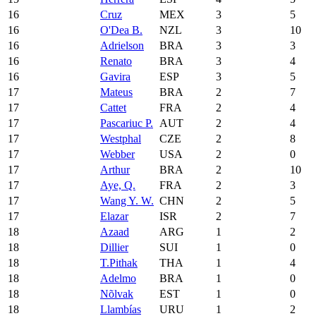
16
Cruz
MEX
3
5
16
O'Dea B.
NZL
3
10
16
Adrielson
BRA
3
3
16
Renato
BRA
3
4
16
Gavira
ESP
3
5
17
Mateus
BRA
2
7
17
Cattet
FRA
2
4
17
Pascariuc P.
AUT
2
4
17
Westphal
CZE
2
8
17
Webber
USA
2
0
17
Arthur
BRA
2
10
17
Aye, Q.
FRA
2
3
17
Wang Y. W.
CHN
2
5
17
Elazar
ISR
2
7
18
Azaad
ARG
1
2
18
Dillier
SUI
1
0
18
T.Pithak
THA
1
4
18
Adelmo
BRA
1
0
18
Nõlvak
EST
1
0
18
Llambías
URU
1
2