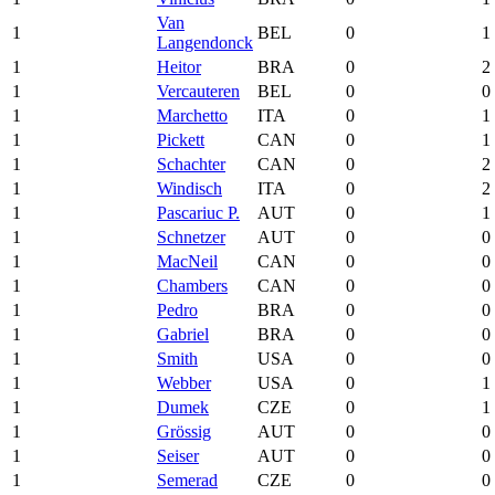
Van
1
BEL
0
1
Langendonck
1
Heitor
BRA
0
2
1
Vercauteren
BEL
0
0
1
Marchetto
ITA
0
1
1
Pickett
CAN
0
1
1
Schachter
CAN
0
2
1
Windisch
ITA
0
2
1
Pascariuc P.
AUT
0
1
1
Schnetzer
AUT
0
0
1
MacNeil
CAN
0
0
1
Chambers
CAN
0
0
1
Pedro
BRA
0
0
1
Gabriel
BRA
0
0
1
Smith
USA
0
0
1
Webber
USA
0
1
1
Dumek
CZE
0
1
1
Grössig
AUT
0
0
1
Seiser
AUT
0
0
1
Semerad
CZE
0
0