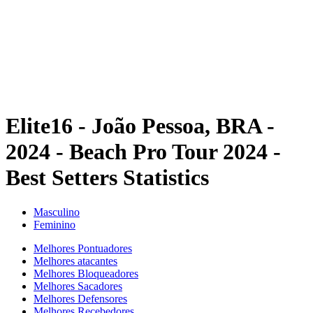
Voltar para a página inicial do BPT
Onde Assistir
Equipes
Programação
Classificação
Estatísticas
Competição
Notícias
Elite16 - João Pessoa, BRA -
2024 - Beach Pro Tour 2024 -
Best Setters Statistics
Masculino
Feminino
Melhores Pontuadores
Melhores atacantes
Melhores Bloqueadores
Melhores Sacadores
Melhores Defensores
Melhores Recebedores