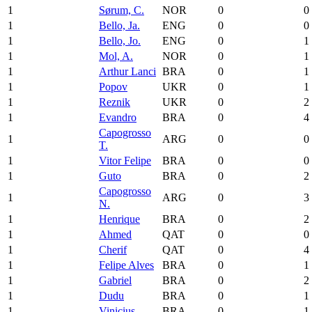
1
Sørum, C.
NOR
0
0
1
Bello, Ja.
ENG
0
0
1
Bello, Jo.
ENG
0
1
1
Mol, A.
NOR
0
1
1
Arthur Lanci
BRA
0
1
1
Popov
UKR
0
1
1
Reznik
UKR
0
2
1
Evandro
BRA
0
4
Capogrosso
1
ARG
0
0
T.
1
Vitor Felipe
BRA
0
0
1
Guto
BRA
0
2
Capogrosso
1
ARG
0
3
N.
1
Henrique
BRA
0
2
1
Ahmed
QAT
0
0
1
Cherif
QAT
0
4
1
Felipe Alves
BRA
0
1
1
Gabriel
BRA
0
2
1
Dudu
BRA
0
1
1
Vinicius
BRA
0
1