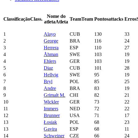
Nome do
Classificação
Class.
Team
Team
Pontos
attacks
Erros
atleta
Atleta
1
Alayo
CUB
130
33
2
George
BRA
116
24
3
Herrera
ESP
110
27
4
Åhman
SWE
103
19
4
Ehlers
GER
103
19
5
Diaz
CUB
101
28
6
Hellvig
SWE
95
19
7
Bryl
POL
85
25
8
Andre
BRA
83
19
9
Grimalt M.
CHI
82
21
10
Wickler
GER
73
22
11
Immers
NED
72
22
12
Brunner
USA
71
17
13
Łosiak
POL
68
23
13
Gavira
ESP
68
11
14
Schweiner
CZE
66
24