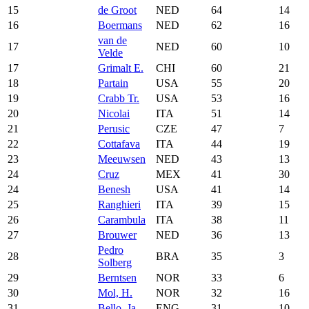
15
de Groot
NED
64
14
16
Boermans
NED
62
16
van de
17
NED
60
10
Velde
17
Grimalt E.
CHI
60
21
18
Partain
USA
55
20
19
Crabb Tr.
USA
53
16
20
Nicolai
ITA
51
14
21
Perusic
CZE
47
7
22
Cottafava
ITA
44
19
23
Meeuwsen
NED
43
13
24
Cruz
MEX
41
30
24
Benesh
USA
41
14
25
Ranghieri
ITA
39
15
26
Carambula
ITA
38
11
27
Brouwer
NED
36
13
Pedro
28
BRA
35
3
Solberg
29
Berntsen
NOR
33
6
30
Mol, H.
NOR
32
16
31
Bello, Ja.
ENG
31
10