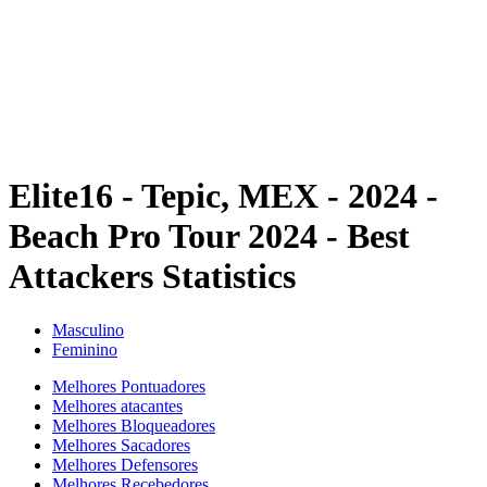
Voltar para a página inicial do BPT
Onde Assistir
Equipes
Programação
Classificação
Estatísticas
Competição
Notícias
Elite16 - Tepic, MEX - 2024 -
Beach Pro Tour 2024 - Best
Attackers Statistics
Masculino
Feminino
Melhores Pontuadores
Melhores atacantes
Melhores Bloqueadores
Melhores Sacadores
Melhores Defensores
Melhores Recebedores