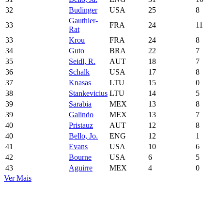
32
Budinger
USA
25
8
Gauthier-
33
FRA
24
11
Rat
33
Krou
FRA
24
8
34
Guto
BRA
22
7
35
Seidl, R.
AUT
18
7
36
Schalk
USA
17
8
37
Knasas
LTU
15
0
38
Stankevicius
LTU
14
5
39
Sarabia
MEX
13
8
39
Galindo
MEX
13
7
40
Pristauz
AUT
12
8
40
Bello, Jo.
ENG
12
1
41
Evans
USA
10
6
42
Bourne
USA
6
5
43
Aguirre
MEX
4
0
Ver Mais