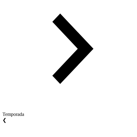
Temporada
❮