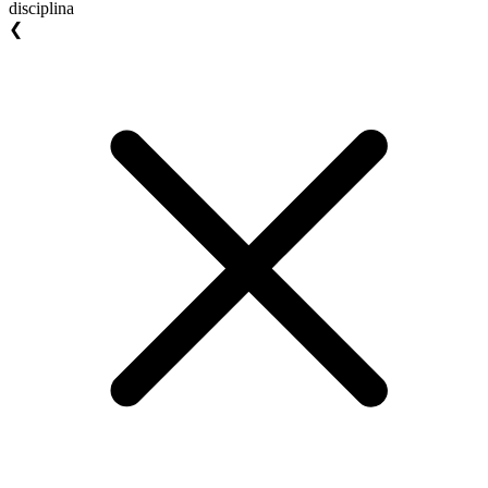
disciplina
❮