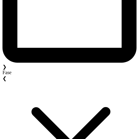
❯
Fase
❮