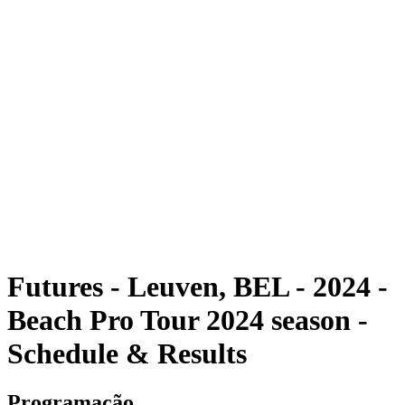
Futuros
Futures - Leuven, BEL - 2024
Futures - Leuven, BEL- 2024
Voltar para a página inicial do BPT
Onde Assistir
Equipes
Programação
Classificação
Futures - Leuven, BEL - 2024 -
Beach Pro Tour 2024 season -
Schedule & Results
Programação