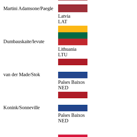
Martini Adamsone/Paegle
Latvia
LAT
Dumbauskaite/Ievute
Lithuania
LTU
van der Made/Stok
Países Baixos
NED
Konink/Sonneville
Países Baixos
NED