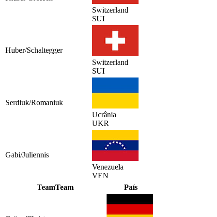
Switzerland
SUI
Huber/Schaltegger
Switzerland
SUI
Serdiuk/Romaniuk
Ucrânia
UKR
Gabi/Juliennis
Venezuela
VEN
Team
Team
País