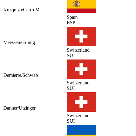
Izuzquiza/Carro M
Spain
ESP
Meessen/Grünig
Switzerland
SUI
Demierre/Schwab
Switzerland
SUI
Danner/Utzinger
Switzerland
SUI