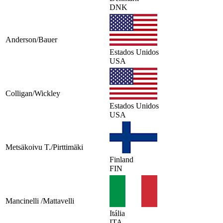
DNK
Anderson/Bauer
Estados Unidos
USA
Colligan/Wickley
Estados Unidos
USA
Metsäkoivu T./Pirttimäki
Finland
FIN
Mancinelli /Mattavelli
Itália
ITA