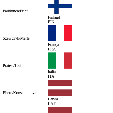
Parkkinen/Prihti
Finland
FIN
Szewczyk/Merle
França
FRA
Pratesi/Toti
Itália
ITA
Ēbere/Konstantinova
Latvia
LAT