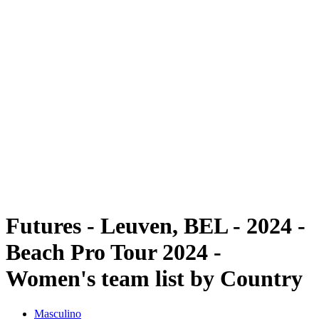
Futuros
Futures - Leuven, BEL - 2024
Futures - Leuven, BEL- 2024
Voltar para a página inicial do BPT
Onde Assistir
Equipes
Programação
Classificação
Futures - Leuven, BEL - 2024 -
Beach Pro Tour 2024 -
Women's team list by Country
Masculino