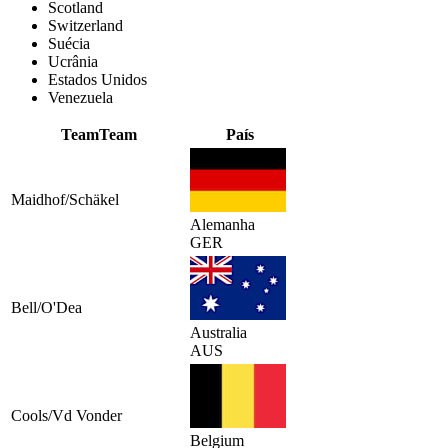
Scotland
Switzerland
Suécia
Ucrânia
Estados Unidos
Venezuela
Team
Team
País
Maidhof/Schäkel
Alemanha
GER
Bell/O'Dea
Australia
AUS
Cools/Vd Vonder
Belgium