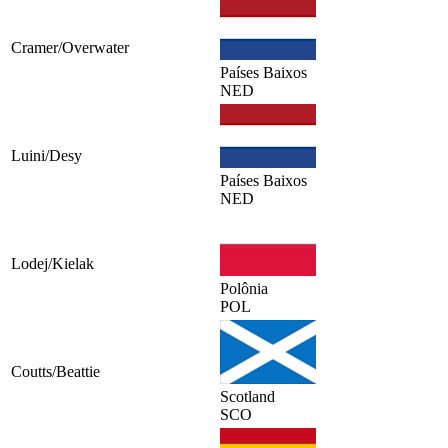
Cramer/Overwater
Países Baixos
NED
Luini/Desy
Países Baixos
NED
Lodej/Kielak
Polônia
POL
Coutts/Beattie
Scotland
SCO