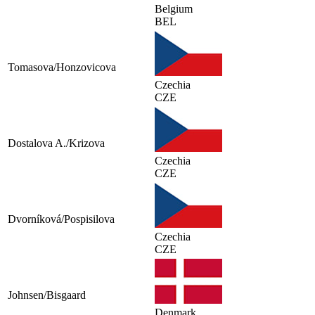
Belgium
BEL
Tomasova/Honzovicova
Czechia
CZE
Dostalova A./Krizova
Czechia
CZE
Dvorníková/Pospisilova
Czechia
CZE
Johnsen/Bisgaard
Denmark