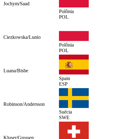
Jochym/Saad
Polônia
POL
Ciezkowska/Lunio
Polônia
POL
Luana/Bisbe
Spain
ESP
Robinson/Andersson
Suécia
SWE
Kluser/Grossen