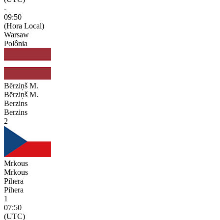
-
09:50
(Hora Local)
Warsaw
Polônia
Bērziņš M.
Bērziņš M.
Berzins
Berzins
2
Mrkous
Mrkous
Pihera
Pihera
1
07:50
(UTC)