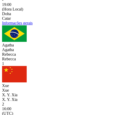
19:00
(Hora Local)
Doha
Catar
Informações gerais
Agatha
Agatha
Rebecca
Rebecca
1
Xue
Xue
X. Y. Xia
X. Y. Xia
2
16:00
(UTC)