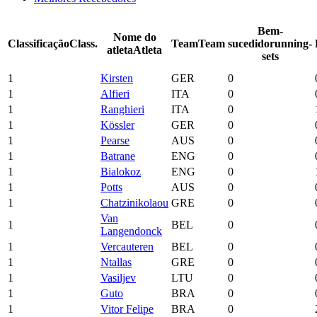
Bem-
Nome do
Classificação
Class.
Team
Team
sucedido
running-
atleta
Atleta
sets
1
Kirsten
GER
0
1
Alfieri
ITA
0
1
Ranghieri
ITA
0
1
Kössler
GER
0
1
Pearse
AUS
0
1
Batrane
ENG
0
1
Bialokoz
ENG
0
1
Potts
AUS
0
1
Chatzinikolaou
GRE
0
Van
1
BEL
0
Langendonck
1
Vercauteren
BEL
0
1
Ntallas
GRE
0
1
Vasiljev
LTU
0
1
Guto
BRA
0
1
Vitor Felipe
BRA
0