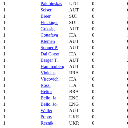
1
Palubinskas
LTU
0
1
Seiser
AUT
0
1
Breer
SUI
0
1
Flückiger
SUI
0
1
Grössig
AUT
0
1
Cottafava
ITA
0
1
Klemen
AUT
0
1
Sponer P.
AUT
0
1
Dal Corso
ITA
0
1
Berger T.
AUT
0
1
Hammarberg
AUT
0
1
Vinicius
BRA
0
1
Viscovich
ITA
0
1
Rossi
ITA
0
1
Heitor
BRA
0
1
Bello, Ja.
ENG
0
1
Bello, Jo.
ENG
0
1
Waller
AUT
0
1
Popov
UKR
0
1
Reznik
UKR
0