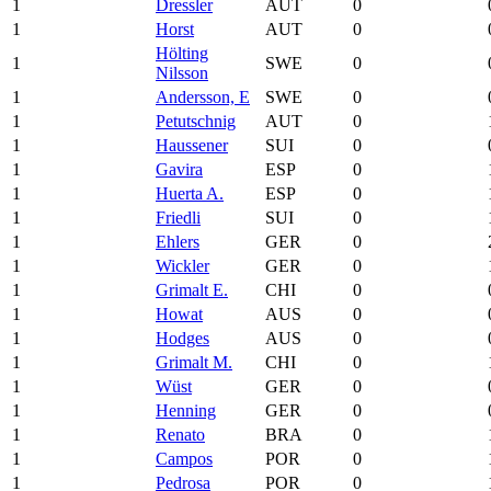
1
Dressler
AUT
0
1
Horst
AUT
0
Hölting
1
SWE
0
Nilsson
1
Andersson, E
SWE
0
1
Petutschnig
AUT
0
1
Haussener
SUI
0
1
Gavira
ESP
0
1
Huerta A.
ESP
0
1
Friedli
SUI
0
1
Ehlers
GER
0
1
Wickler
GER
0
1
Grimalt E.
CHI
0
1
Howat
AUS
0
1
Hodges
AUS
0
1
Grimalt M.
CHI
0
1
Wüst
GER
0
1
Henning
GER
0
1
Renato
BRA
0
1
Campos
POR
0
1
Pedrosa
POR
0