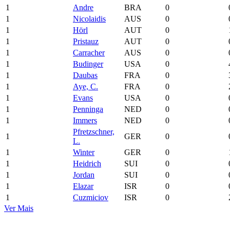
1
Andre
BRA
0
1
Nicolaidis
AUS
0
1
Hörl
AUT
0
1
Pristauz
AUT
0
1
Carracher
AUS
0
1
Budinger
USA
0
1
Daubas
FRA
0
1
Aye, C.
FRA
0
1
Evans
USA
0
1
Penninga
NED
0
1
Immers
NED
0
Pfretzschner,
1
GER
0
L.
1
Winter
GER
0
1
Heidrich
SUI
0
1
Jordan
SUI
0
1
Elazar
ISR
0
1
Cuzmiciov
ISR
0
Ver Mais