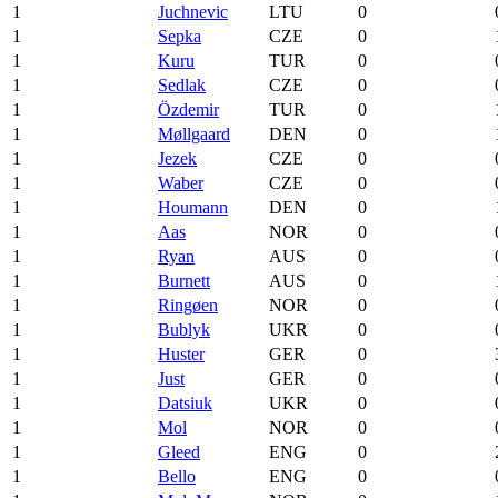
1
Juchnevic
LTU
0
1
Sepka
CZE
0
1
Kuru
TUR
0
1
Sedlak
CZE
0
1
Özdemir
TUR
0
1
Møllgaard
DEN
0
1
Jezek
CZE
0
1
Waber
CZE
0
1
Houmann
DEN
0
1
Aas
NOR
0
1
Ryan
AUS
0
1
Burnett
AUS
0
1
Ringøen
NOR
0
1
Bublyk
UKR
0
1
Huster
GER
0
1
Just
GER
0
1
Datsiuk
UKR
0
1
Mol
NOR
0
1
Gleed
ENG
0
1
Bello
ENG
0