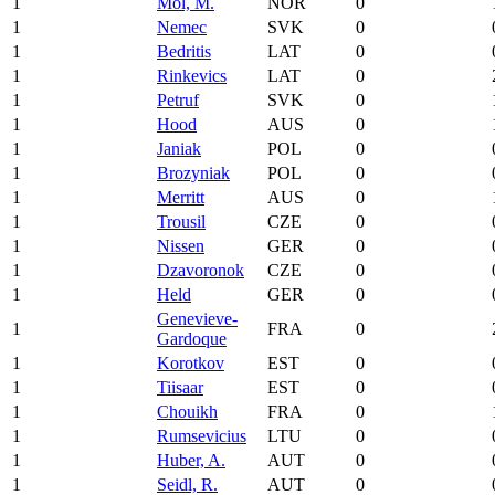
1
Mol, M.
NOR
0
1
Nemec
SVK
0
1
Bedritis
LAT
0
1
Rinkevics
LAT
0
1
Petruf
SVK
0
1
Hood
AUS
0
1
Janiak
POL
0
1
Brozyniak
POL
0
1
Merritt
AUS
0
1
Trousil
CZE
0
1
Nissen
GER
0
1
Dzavoronok
CZE
0
1
Held
GER
0
Genevieve-
1
FRA
0
Gardoque
1
Korotkov
EST
0
1
Tiisaar
EST
0
1
Chouikh
FRA
0
1
Rumsevicius
LTU
0
1
Huber, A.
AUT
0
1
Seidl, R.
AUT
0