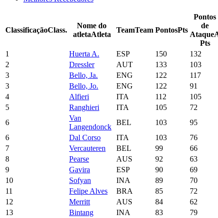
Pontos
Nome do
de
Classificação
Class.
Team
Team
Pontos
Pts
atleta
Atleta
Ataque
Pts
1
Huerta A.
ESP
150
132
2
Dressler
AUT
133
103
3
Bello, Ja.
ENG
122
117
3
Bello, Jo.
ENG
122
91
4
Alfieri
ITA
112
105
5
Ranghieri
ITA
105
72
Van
6
BEL
103
95
Langendonck
6
Dal Corso
ITA
103
76
7
Vercauteren
BEL
99
66
8
Pearse
AUS
92
63
9
Gavira
ESP
90
69
10
Sofyan
INA
89
70
11
Felipe Alves
BRA
85
72
12
Merritt
AUS
84
62
13
Bintang
INA
83
79