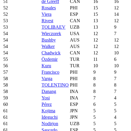
51
de Greeff
CAN
16
16
52
Rosales
PHI
15
12
52
Viera
ESP
15
14
53
Rivest
CAN
13
12
53
TOLIBAEV
UZB
13
9
54
Wieczorek
USA
12
7
54
Bushby
AUS
12
12
54
Walker
AUS
12
12
54
Chadwick
CAN
12
10
55
Özdemir
TUR
11
6
56
Kuru
TUR
10
10
57
Francisco
PHI
9
9
58
Varga
PHI
8
7
58
TOLENTINO
PHI
8
8
58
Danang
INA
8
7
59
Yosi
INA
7
4
60
Pérez
ESP
6
5
61
Kojima
JPN
5
5
61
Ideguchi
JPN
5
4
61
Nodirjon
UZB
5
5
61
Saucedo
ESP
5
5