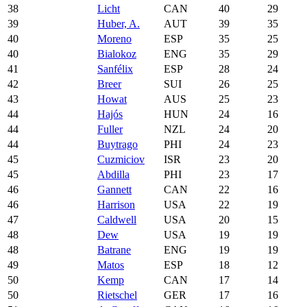
38
Licht
CAN
40
29
39
Huber, A.
AUT
39
35
40
Moreno
ESP
35
25
40
Bialokoz
ENG
35
29
41
Sanfélix
ESP
28
24
42
Breer
SUI
26
25
43
Howat
AUS
25
23
44
Hajós
HUN
24
16
44
Fuller
NZL
24
20
44
Buytrago
PHI
24
23
45
Cuzmiciov
ISR
23
20
45
Abdilla
PHI
23
17
46
Gannett
CAN
22
16
46
Harrison
USA
22
19
47
Caldwell
USA
20
15
48
Dew
USA
19
19
48
Batrane
ENG
19
19
49
Matos
ESP
18
12
50
Kemp
CAN
17
14
50
Rietschel
GER
17
16