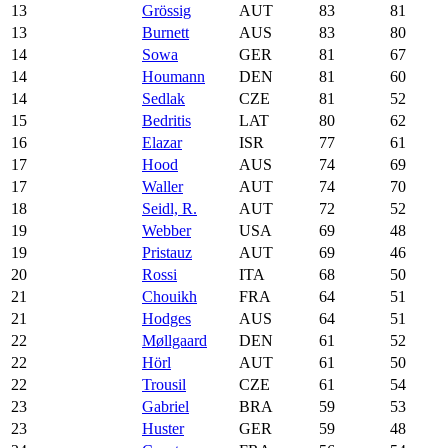
13
Grössig
AUT
83
81
13
Burnett
AUS
83
80
14
Sowa
GER
81
67
14
Houmann
DEN
81
60
14
Sedlak
CZE
81
52
15
Bedritis
LAT
80
62
16
Elazar
ISR
77
61
17
Hood
AUS
74
69
17
Waller
AUT
74
70
18
Seidl, R.
AUT
72
52
19
Webber
USA
69
48
19
Pristauz
AUT
69
46
20
Rossi
ITA
68
50
21
Chouikh
FRA
64
51
21
Hodges
AUS
64
51
22
Møllgaard
DEN
61
52
22
Hörl
AUT
61
50
22
Trousil
CZE
61
54
23
Gabriel
BRA
59
53
23
Huster
GER
59
48