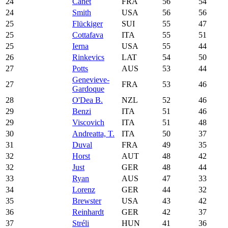
24
Canet
FRA
56
54
24
Smith
USA
56
56
25
Flückiger
SUI
55
47
25
Cottafava
ITA
55
51
25
Ierna
USA
55
44
26
Rinkevics
LAT
54
50
27
Potts
AUS
53
44
Genevieve-
27
FRA
53
46
Gardoque
28
O'Dea B.
NZL
52
46
29
Benzi
ITA
51
46
29
Viscovich
ITA
51
48
30
Andreatta, T.
ITA
50
37
31
Duval
FRA
49
35
32
Horst
AUT
48
42
32
Just
GER
48
44
33
Ryan
AUS
47
33
34
Lorenz
GER
44
32
35
Brewster
USA
43
42
36
Reinhardt
GER
42
37
37
Stréli
HUN
41
36