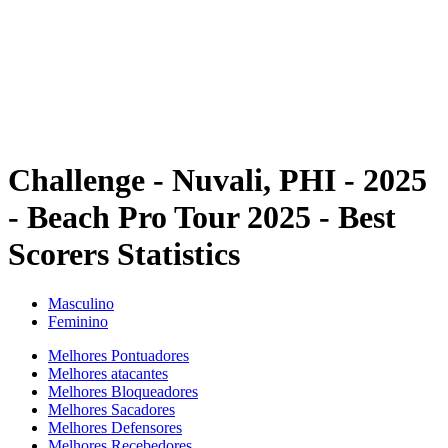
Voltar para a página inicial do BPT
Onde Assistir
Equipes
Programação
Classificação
Estatísticas
Competição
Notícias
Challenge - Nuvali, PHI - 2025
- Beach Pro Tour 2025 - Best
Scorers Statistics
Masculino
Feminino
Melhores Pontuadores
Melhores atacantes
Melhores Bloqueadores
Melhores Sacadores
Melhores Defensores
Melhores Recebedores