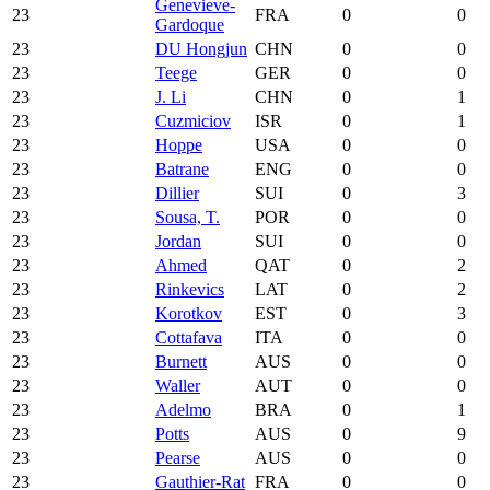
Genevieve-
23
FRA
0
0
Gardoque
23
DU Hongjun
CHN
0
0
23
Teege
GER
0
0
23
J. Li
CHN
0
1
23
Cuzmiciov
ISR
0
1
23
Hoppe
USA
0
0
23
Batrane
ENG
0
0
23
Dillier
SUI
0
3
23
Sousa, T.
POR
0
0
23
Jordan
SUI
0
0
23
Ahmed
QAT
0
2
23
Rinkevics
LAT
0
2
23
Korotkov
EST
0
3
23
Cottafava
ITA
0
0
23
Burnett
AUS
0
0
23
Waller
AUT
0
0
23
Adelmo
BRA
0
1
23
Potts
AUS
0
9
23
Pearse
AUS
0
0
23
Gauthier-Rat
FRA
0
0