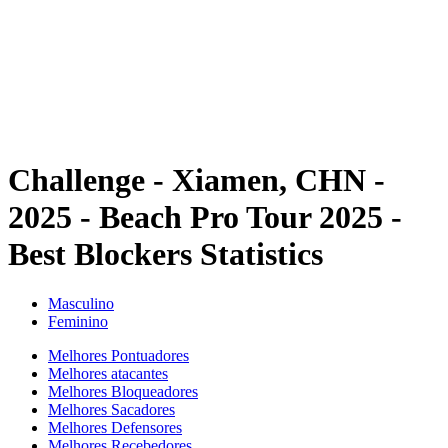
Voltar para a página inicial do BPT
Onde Assistir
Equipes
Programação
Classificação
Estatísticas
Competição
Notícias
Challenge - Xiamen, CHN -
2025 - Beach Pro Tour 2025 -
Best Blockers Statistics
Masculino
Feminino
Melhores Pontuadores
Melhores atacantes
Melhores Bloqueadores
Melhores Sacadores
Melhores Defensores
Melhores Recebedores