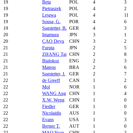
19
Beta
POL
4
3
19
Pietraszek
POL
4
2
19
Lejawa
POL
4
11
19
Sousa, G.
POR
4
6
19
Sagstetter, B.
GER
4
3
20
Imamura
JPN
3
1
20
CAO Deyu
CHN
3
2
21
Furuta
JPN
2
5
21
ZHANG Tai
CHN
2
8
21
Bialokoz
ENG
2
3
21
Mateus
BRA
2
6
21
Sagstetter, J.
GER
2
7
22
de Greeff
CAN
1
2
22
Mol
NOR
1
6
22
WANG Ang
CHN
1
4
22
X.W. Weng
CHN
1
0
22
Fiedler
GER
1
0
22
Nicolaidis
AUS
1
0
22
Evans
USA
1
3
22
Berger T.
AUT
1
0
22
MAO Yuan
CHN
1
2