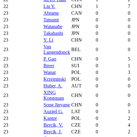
22
Liu Y.
CHN
1
7
23
Abrams
CAN
0
0
23
Tatsumi
JPN
0
0
23
Watanabe
JPN
0
0
23
Takahashi
JPN
0
0
23
Y. Li
CHN
0
0
Van
23
BEL
0
0
Langendonck
23
P. Gao
CHN
0
5
23
Breer
SUI
0
1
23
Wanat
POL
0
3
23
Krzeminski
POL
0
0
23
Huber, A.
AUT
0
0
XING
23
CHN
0
0
Kongquan
23
Song Jinyang
CHN
0
0
23
Auziņš G.
LAT
0
1
23
Kantor
POL
0
2
23
Bercik, V.
CZE
0
4
23
Bercik, J.
CZE
0
2