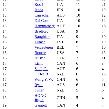
12
Rossi
ITA
11
21
13
Ikeda
JPN
10
10
13
Carracher
AUS
10
12
13
Dal Corso
ITA
10
12
13
Hammarberg
AUT
10
16
14
Bradford
USA
9
7
14
Ranghieri
ITA
9
19
15
Tiisaar
EST
8
19
16
Vercauteren
BEL
7
10
16
Bourne
USA
7
13
16
Huster
GER
7
11
17
Licht
CAN
6
3
17
Seidl, R.
AUT
6
4
17
O'Dea B.
NZL
6
15
17
Wang Y. W.
CHN
6
5
17
Ryan
AUS
6
11
18
Fuller
NZL
5
6
HONG
18
CHN
5
4
Jiajun
19
Gannett
CAN
4
7