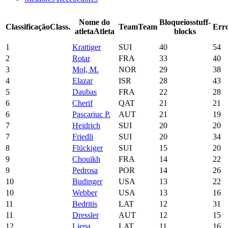
Nome do
Bloqueios
stuff-
Classificação
Class.
Team
Team
Err
atleta
Atleta
blocks
1
Krattiger
SUI
40
54
2
Rotar
FRA
33
40
3
Mol, M.
NOR
29
38
4
Elazar
ISR
28
43
5
Daubas
FRA
22
28
6
Cherif
QAT
21
21
6
Pascariuc P.
AUT
21
19
7
Heidrich
SUI
20
20
7
Friedli
SUI
20
34
8
Flückiger
SUI
15
20
9
Chouikh
FRA
14
22
9
Pedrosa
POR
14
26
10
Budinger
USA
13
22
10
Webber
USA
13
16
11
Bedritis
LAT
12
31
11
Dressler
AUT
12
15
12
Liepa
LAT
11
16