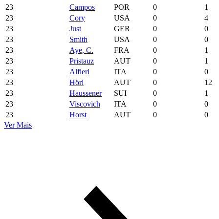
23
Campos
POR
0
1
23
Cory
USA
0
4
23
Just
GER
0
0
23
Smith
USA
0
0
23
Aye, C.
FRA
0
1
23
Pristauz
AUT
0
1
23
Alfieri
ITA
0
0
23
Hörl
AUT
0
12
23
Haussener
SUI
0
1
23
Viscovich
ITA
0
0
23
Horst
AUT
0
0
Ver Mais