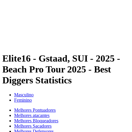
Voltar para a página inicial do BPT
Tickets
Onde Assistir
Equipes
Programação
Classificação
Estatísticas
Competição
Notícias
Elite16 - Gstaad, SUI - 2025 -
Beach Pro Tour 2025 - Best
Diggers Statistics
Masculino
Feminino
Melhores Pontuadores
Melhores atacantes
Melhores Bloqueadores
Melhores Sacadores
Melhores Defensores