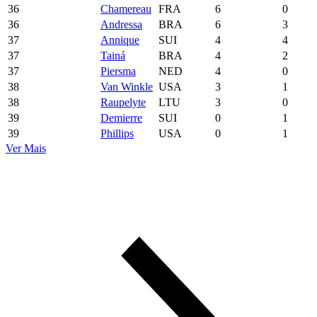
36
Chamereau
FRA
6
0
36
Andressa
BRA
6
3
37
Annique
SUI
4
4
37
Tainá
BRA
4
2
37
Piersma
NED
4
0
38
Van Winkle
USA
3
1
38
Raupelyte
LTU
3
0
39
Demierre
SUI
0
1
39
Phillips
USA
0
1
Ver Mais