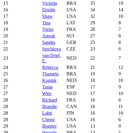
15
Victoria
BRA
35
19
16
Donlin
USA
34
14
17
Shaw
USA
32
10
18
Tina
LAT
29
8
19
Vieira
FRA
28
7
20
Anouk
SUI
27
8
21
Sandra
GER
25
8
22
Stochlova
CZE
23
6
van Driel,
23
NED
22
7
E.
24
Rebecca
BRA
21
12
25
Thamela
BRA
19
9
26
Konink
NED
18
10
27
Tania
ESP
17
9
27
Wies
NED
17
10
28
Richard
FRA
16
6
28
Brandie
CAN
16
11
28
Lahti
FIN
16
10
28
Cheng
USA
16
6
29
Brasher
USA
13
9
29
Hegeile
BRA
13
5