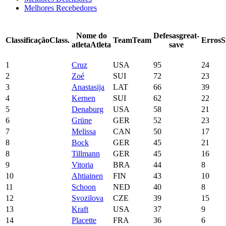
Melhores Recebedores
Nome do
Defesas
great-
Classificação
Class.
Team
Team
Erros
S
atleta
Atleta
save
1
Cruz
USA
95
24
2
Zoé
SUI
72
23
3
Anastasija
LAT
66
39
4
Kernen
SUI
62
22
5
Denaburg
USA
58
21
6
Grüne
GER
52
23
7
Melissa
CAN
50
17
8
Bock
GER
45
21
8
Tillmann
GER
45
16
9
Vitoria
BRA
44
8
10
Ahtiainen
FIN
43
10
11
Schoon
NED
40
8
12
Svozilova
CZE
39
15
13
Kraft
USA
37
9
14
Placette
FRA
36
6