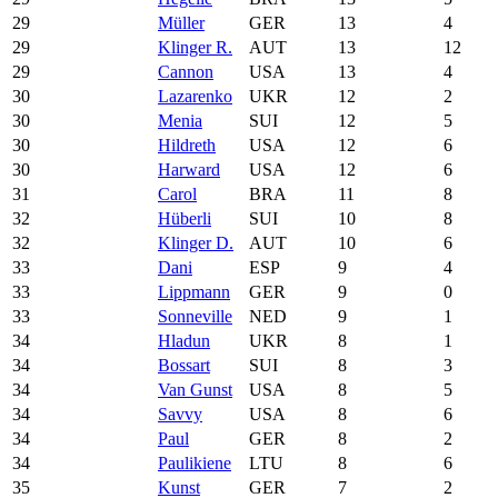
29
Müller
GER
13
4
29
Klinger R.
AUT
13
12
29
Cannon
USA
13
4
30
Lazarenko
UKR
12
2
30
Menia
SUI
12
5
30
Hildreth
USA
12
6
30
Harward
USA
12
6
31
Carol
BRA
11
8
32
Hüberli
SUI
10
8
32
Klinger D.
AUT
10
6
33
Dani
ESP
9
4
33
Lippmann
GER
9
0
33
Sonneville
NED
9
1
34
Hladun
UKR
8
1
34
Bossart
SUI
8
3
34
Van Gunst
USA
8
5
34
Savvy
USA
8
6
34
Paul
GER
8
2
34
Paulikiene
LTU
8
6
35
Kunst
GER
7
2