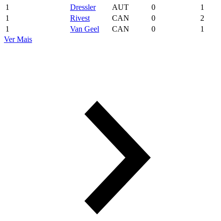
1
Dressler
AUT
0
1
1
Rivest
CAN
0
2
1
Van Geel
CAN
0
1
Ver Mais