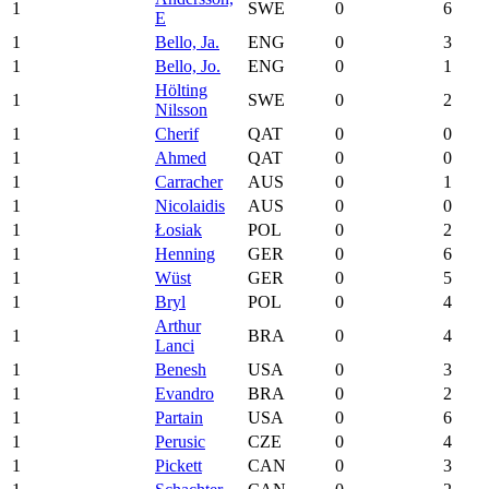
1
SWE
0
6
E
1
Bello, Ja.
ENG
0
3
1
Bello, Jo.
ENG
0
1
Hölting
1
SWE
0
2
Nilsson
1
Cherif
QAT
0
0
1
Ahmed
QAT
0
0
1
Carracher
AUS
0
1
1
Nicolaidis
AUS
0
0
1
Łosiak
POL
0
2
1
Henning
GER
0
6
1
Wüst
GER
0
5
1
Bryl
POL
0
4
Arthur
1
BRA
0
4
Lanci
1
Benesh
USA
0
3
1
Evandro
BRA
0
2
1
Partain
USA
0
6
1
Perusic
CZE
0
4
1
Pickett
CAN
0
3