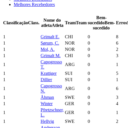
Melhores Recebedores
Bem-
Nome do
Classificação
Class.
Team
Team
sucedido
Bem-
Erros
atleta
Atleta
sucedido
1
Grimalt E.
CHI
0
8
1
Sørum, C.
NOR
0
6
1
Mol, A.
NOR
0
2
1
Grimalt M.
CHI
0
3
Capogrosso
1
ARG
0
1
T.
1
Krattiger
SUI
0
5
1
Dillier
SUI
0
1
Capogrosso
1
ARG
0
6
N.
1
Åhman
SWE
0
3
1
Winter
GER
0
4
Pfretzschner,
1
GER
0
1
L.
1
Hellvig
SWE
0
2
Andersson,