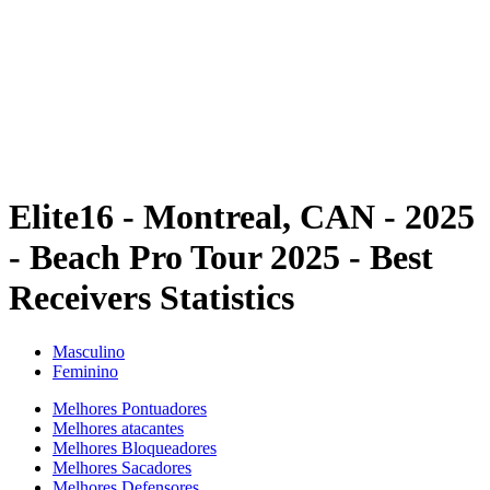
Voltar para a página inicial do BPT
Tickets
Onde Assistir
Equipes
Programação
Classificação
Estatísticas
Competição
Notícias
Elite16 - Montreal, CAN - 2025
- Beach Pro Tour 2025 - Best
Receivers Statistics
Masculino
Feminino
Melhores Pontuadores
Melhores atacantes
Melhores Bloqueadores
Melhores Sacadores
Melhores Defensores