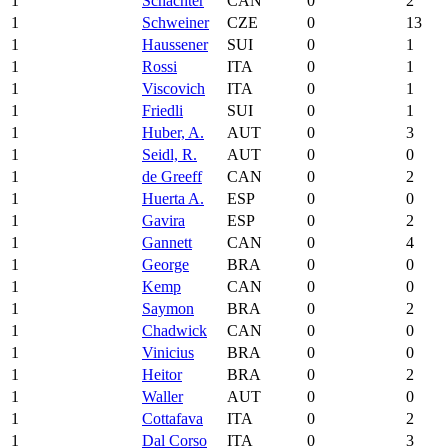
1
Schachter
CAN
0
2
1
Schweiner
CZE
0
13
1
Haussener
SUI
0
1
1
Rossi
ITA
0
1
1
Viscovich
ITA
0
1
1
Friedli
SUI
0
1
1
Huber, A.
AUT
0
3
1
Seidl, R.
AUT
0
0
1
de Greeff
CAN
0
2
1
Huerta A.
ESP
0
0
1
Gavira
ESP
0
2
1
Gannett
CAN
0
4
1
George
BRA
0
0
1
Kemp
CAN
0
0
1
Saymon
BRA
0
2
1
Chadwick
CAN
0
0
1
Vinicius
BRA
0
0
1
Heitor
BRA
0
2
1
Waller
AUT
0
0
1
Cottafava
ITA
0
2
1
Dal Corso
ITA
0
3