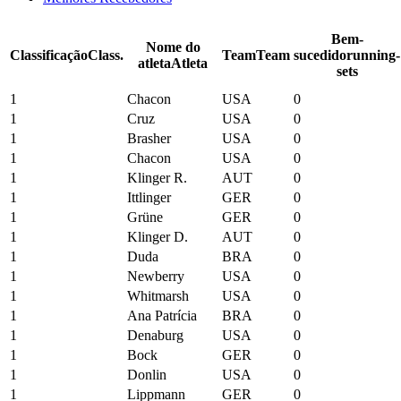
Bem-
Nome do
Classificação
Class.
Team
Team
sucedido
running-
atleta
Atleta
sets
1
Chacon
USA
0
1
Cruz
USA
0
1
Brasher
USA
0
1
Chacon
USA
0
1
Klinger R.
AUT
0
1
Ittlinger
GER
0
1
Grüne
GER
0
1
Klinger D.
AUT
0
1
Duda
BRA
0
1
Newberry
USA
0
1
Whitmarsh
USA
0
1
Ana Patrícia
BRA
0
1
Denaburg
USA
0
1
Bock
GER
0
1
Donlin
USA
0
1
Lippmann
GER
0