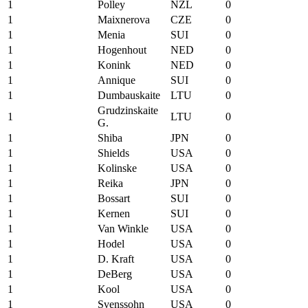
1
Polley
NZL
0
1
Maixnerova
CZE
0
1
Menia
SUI
0
1
Hogenhout
NED
0
1
Konink
NED
0
1
Annique
SUI
0
1
Dumbauskaite
LTU
0
Grudzinskaite
1
LTU
0
G.
1
Shiba
JPN
0
1
Shields
USA
0
1
Kolinske
USA
0
1
Reika
JPN
0
1
Bossart
SUI
0
1
Kernen
SUI
0
1
Van Winkle
USA
0
1
Hodel
USA
0
1
D. Kraft
USA
0
1
DeBerg
USA
0
1
Kool
USA
0
1
Svenssohn
USA
0