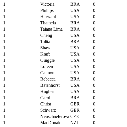
1
Victoria
BRA
0
1
Phillips
USA
0
1
Harward
USA
0
1
Thamela
BRA
0
1
Taiana Lima
BRA
0
1
Cheng
USA
0
1
Talita
BRA
0
1
Shaw
USA
0
1
Kraft
USA
0
1
Quiggle
USA
0
1
Loreen
USA
0
1
Cannon
USA
0
1
Rebecca
BRA
0
1
Batenhorst
USA
0
1
Hughes
USA
0
1
Carol
BRA
0
1
Christ
GER
0
1
Schwarz
GER
0
1
Neuschaeferova
CZE
0
1
MacDonald
NZL
0