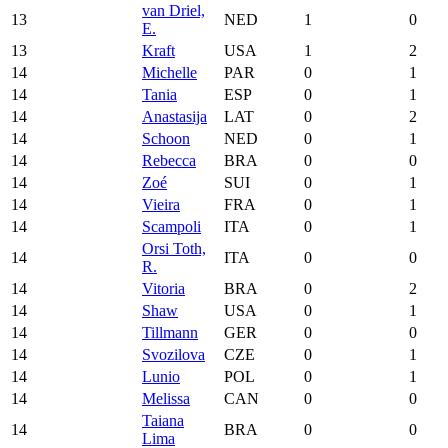
van Driel,
13
NED
1
0
E.
13
Kraft
USA
1
2
14
Michelle
PAR
0
1
14
Tania
ESP
0
1
14
Anastasija
LAT
0
2
14
Schoon
NED
0
1
14
Rebecca
BRA
0
0
14
Zoé
SUI
0
1
14
Vieira
FRA
0
1
14
Scampoli
ITA
0
1
Orsi Toth,
14
ITA
0
0
R.
14
Vitoria
BRA
0
2
14
Shaw
USA
0
1
14
Tillmann
GER
0
0
14
Svozilova
CZE
0
1
14
Lunio
POL
0
1
14
Melissa
CAN
0
0
Taiana
14
BRA
0
0
Lima