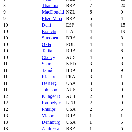
8
Thainara
BRA
7
20
9
MacDonald
NZL
6
9
9
Elize Maia
BRA
6
4
10
Dani
ESP
4
15
10
Bianchi
ITA
4
19
10
Simonetti
BRA
4
8
10
Okla
POL
4
4
10
Talita
BRA
4
6
10
Clancy
AUS
4
5
11
Stam
NED
3
8
11
Tainá
BRA
3
9
11
Richard
FRA
3
1
11
DeBerg
USA
3
3
11
Johnson
AUS
3
9
12
Klinger R.
AUT
2
0
12
Raupelyte
LTU
2
9
12
Phillips
USA
2
5
13
Victoria
BRA
1
1
13
Denaburg
USA
1
5
13
Andressa
BRA
1
5