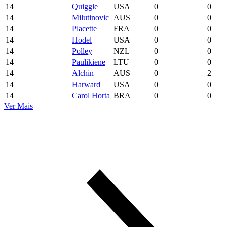
14
Quiggle
USA
0
0
14
Milutinovic
AUS
0
0
14
Placette
FRA
0
0
14
Hodel
USA
0
0
14
Polley
NZL
0
0
14
Paulikiene
LTU
0
0
14
Alchin
AUS
0
2
14
Harward
USA
0
0
14
Carol Horta
BRA
0
0
Ver Mais