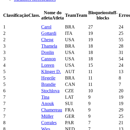
Nome do
Bloqueios
stuff-
Classificação
Class.
Team
Team
Erros
atleta
Atleta
blocks
1
Carol
BRA
27
24
2
Gottardi
ITA
19
25
2
Cheng
USA
19
55
3
Thamela
BRA
18
28
3
Donlin
USA
18
31
3
Cannon
USA
18
54
4
Loreen
USA
15
24
5
Klinger D.
AUT
11
13
5
Hegeile
BRA
11
8
5
Brandie
CAN
11
7
6
Stochlova
CZE
10
20
7
Tina
LAT
9
19
7
Anouk
SUI
9
19
7
Chamereau
FRA
9
29
7
Müller
GER
9
25
8
Corrales
PAR
7
21
8
Wies
NED
7
13