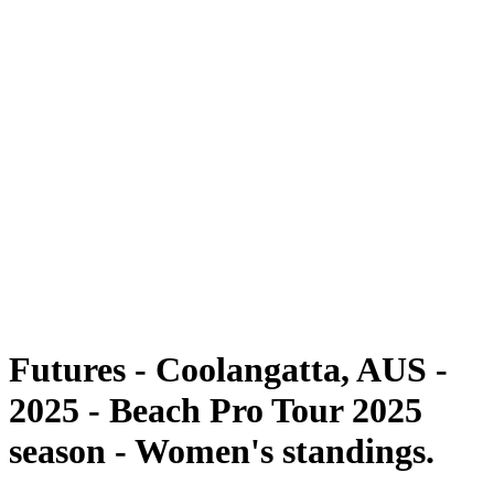
Futuros
Futures - Coolangatta, AUS - 2025
Futures - Coolangatta, AUS - 2025
Voltar para a página inicial do BPT
Onde Assistir
Equipes
Programação
Classificação
Competição
Futures - Coolangatta, AUS -
2025 - Beach Pro Tour 2025
season - Women's standings.