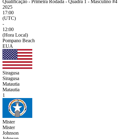
Qualificação - Primeira Rodada - Quadra 1 - Masculino #4
2025
17:00
(UTC)
-
12:00
(Hora Local)
Pompano Beach
EUA
Siragusa
Siragusa
Matautia
Matautia
1
Mister
Mister
Johnson
Johnson