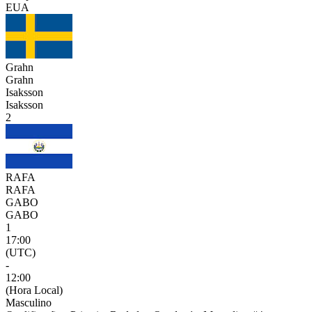
EUA
Grahn
Grahn
Isaksson
Isaksson
2
RAFA
RAFA
GABO
GABO
1
17:00
(UTC)
-
12:00
(Hora Local)
Masculino