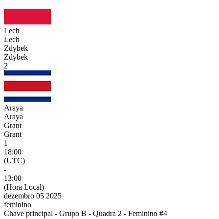
Lech
Lech
Zdybek
Zdybek
2
Araya
Araya
Grant
Grant
1
18:00
(UTC)
-
13:00
(Hora Local)
dezembro 05 2025
feminino
Chave principal - Grupo B - Quadra 2 - Feminino #4