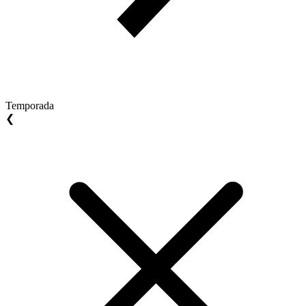
Temporada
❮