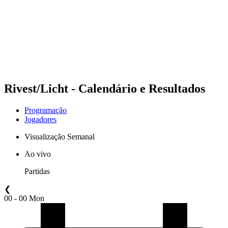
Voltar para a página inicial do BPT
Onde Assistir
Equipes
Programação
Classificação
Estatísticas
Competição
Notícias
Rivest/Licht - Calendário e Resultados
Programação
Jogadores
Visualização Semanal
Ao vivo
Partidas
❮
00 - 00 Mon