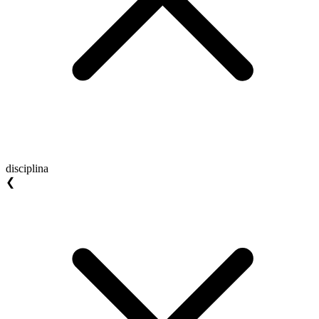
disciplina
❮