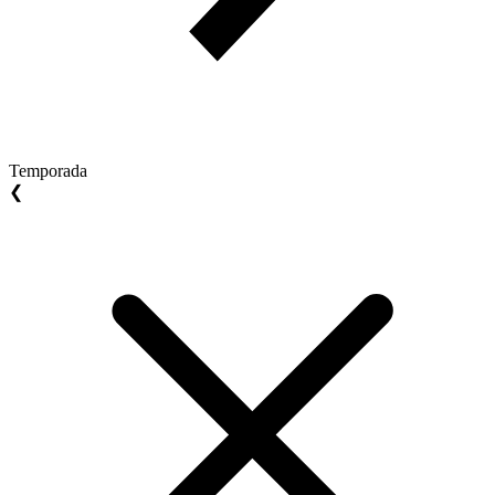
Temporada
❮