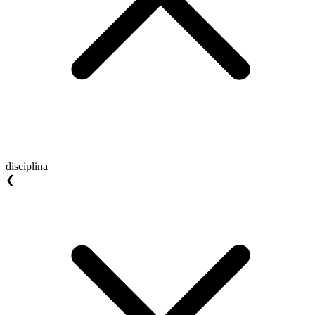
disciplina
❮