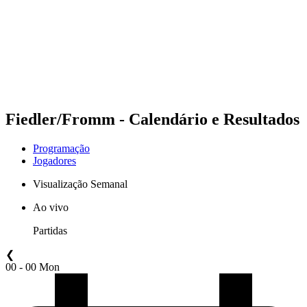
Voltar para a página inicial do BPT
Onde Assistir
Equipes
Programação
Classificação
Estatísticas
Competição
Notícias
Fiedler/Fromm - Calendário e Resultados
Programação
Jogadores
Visualização Semanal
Ao vivo
Partidas
❮
00 - 00 Mon