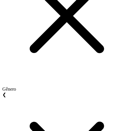
Gênero
❮