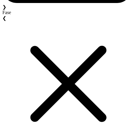
❯
Fase
❮