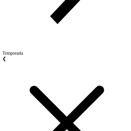
Temporada
❮