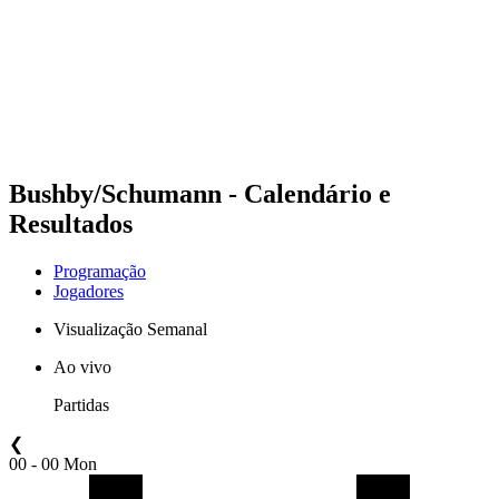
Voltar para a página inicial do BPT
Onde Assistir
Equipes
Programação
Classificação
Estatísticas
Competição
Notícias
Bushby/Schumann - Calendário e
Resultados
Programação
Jogadores
Visualização Semanal
Ao vivo
Partidas
❮
00 - 00 Mon