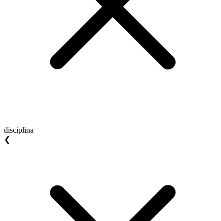
disciplina
❮