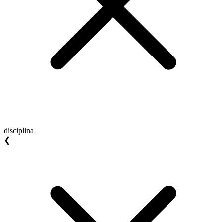
disciplina
❮