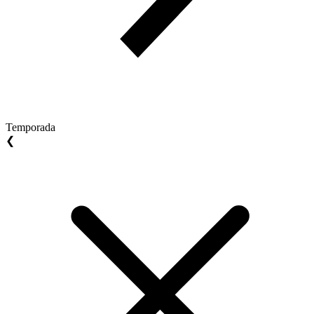
Temporada
❮