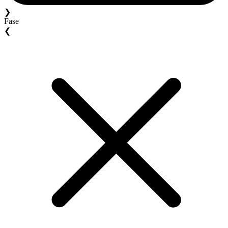
❯
Fase
❮