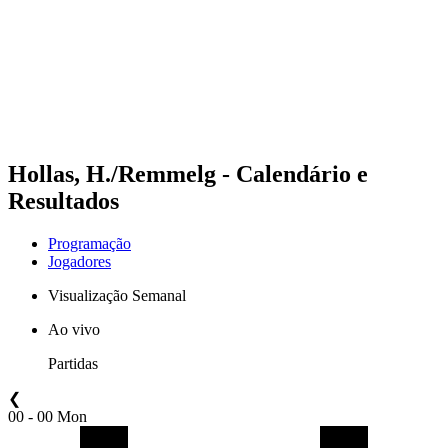
Voltar para a página inicial do BPT
Onde Assistir
Equipes
Programação
Classificação
Estatísticas
Competição
Notícias
Hollas, H./Remmelg - Calendário e
Resultados
Programação
Jogadores
Visualização Semanal
Ao vivo
Partidas
❮
00 - 00 Mon