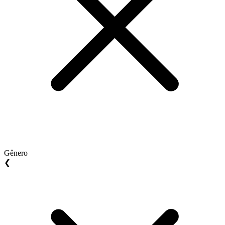
Gênero
❮