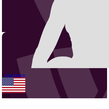
2
Katie
Horton
USA