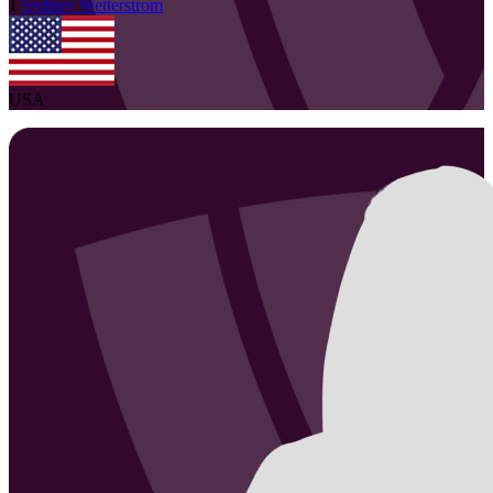
1
Sydney
Wetterstrom
USA