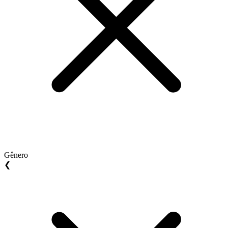
Gênero
❮