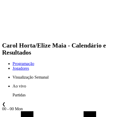
Voltar para a página inicial do BPT
Onde Assistir
Equipes
Programação
Classificação
Estatísticas
Competição
Notícias
Carol Horta/Elize Maia - Calendário e
Resultados
Programação
Jogadores
Visualização Semanal
Ao vivo
Partidas
❮
00 - 00 Mon