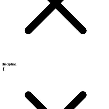
disciplina
❮