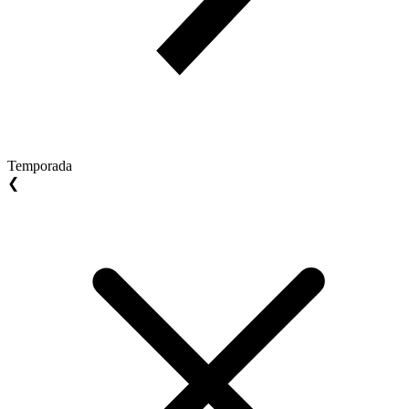
Temporada
❮