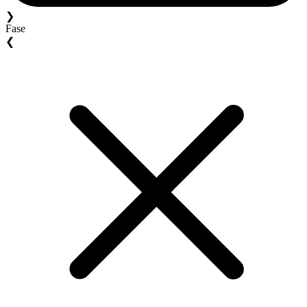
❯
Fase
❮