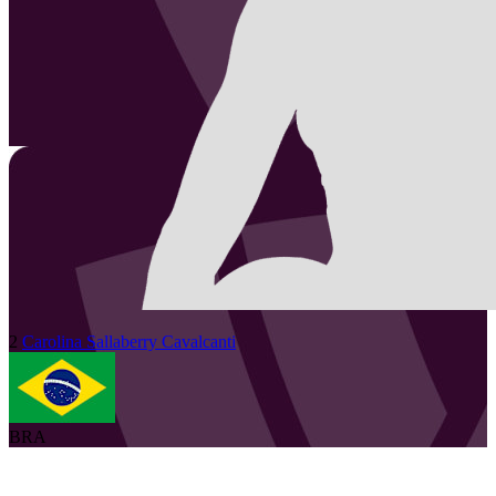
2
Carolina
Sallaberry Cavalcanti
BRA