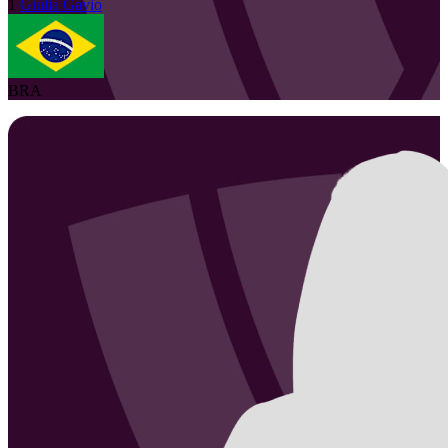
1
Giulia
Gavio
BRA