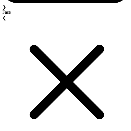
❯
Fase
❮