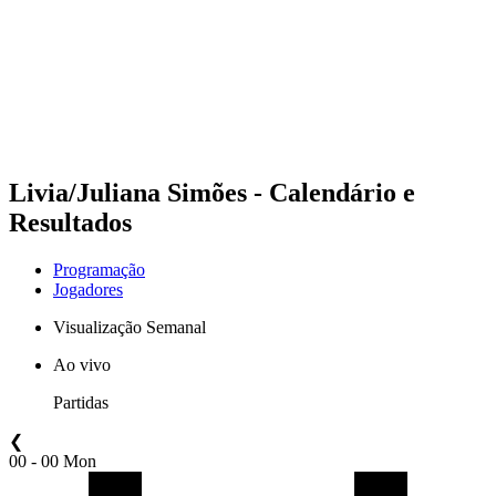
Voltar para a página inicial do BPT
Onde Assistir
Equipes
Programação
Classificação
Estatísticas
Competição
Notícias
Livia/Juliana Simões - Calendário e
Resultados
Programação
Jogadores
Visualização Semanal
Ao vivo
Partidas
❮
00 - 00 Mon