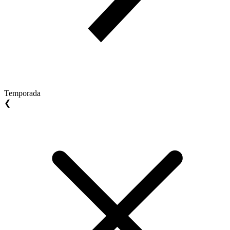
Temporada
❮