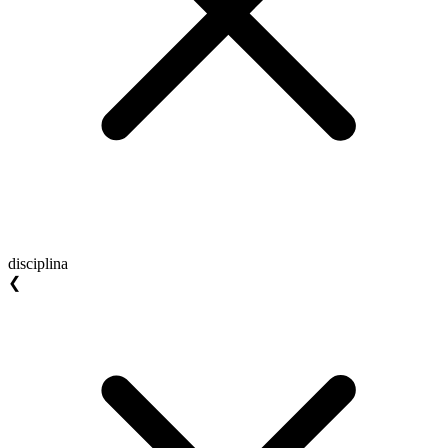
disciplina
❮