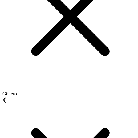
Gênero
❮