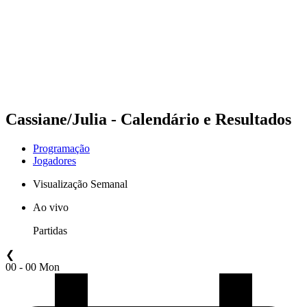
Voltar para a página inicial do BPT
Onde Assistir
Equipes
Programação
Classificação
Estatísticas
Competição
Notícias
Cassiane/Julia - Calendário e Resultados
Programação
Jogadores
Visualização Semanal
Ao vivo
Partidas
❮
00 - 00 Mon