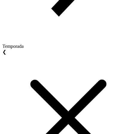
Temporada
❮