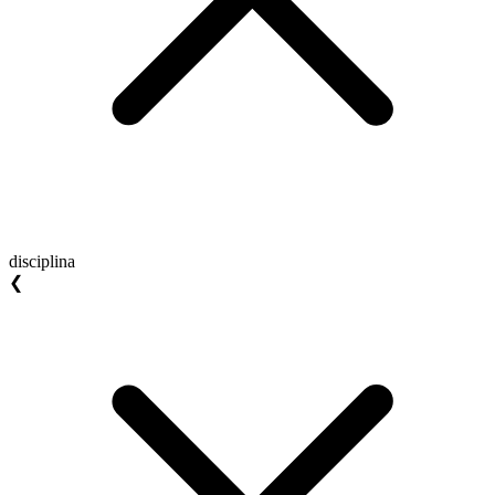
disciplina
❮