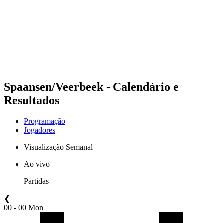
Voltar para a página inicial do BPT
Onde Assistir
Equipes
Programação
Classificação
Estatísticas
Competição
Notícias
Spaansen/Veerbeek - Calendário e
Resultados
Programação
Jogadores
Visualização Semanal
Ao vivo
Partidas
❮
00 - 00 Mon