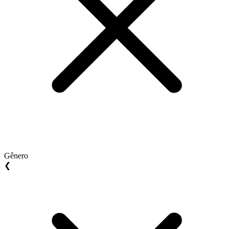
Gênero
❮