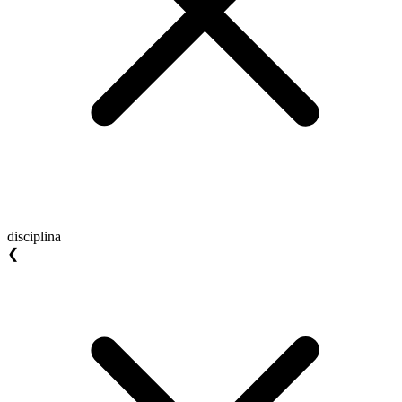
disciplina
❮