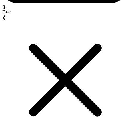
❯
Fase
❮