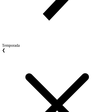
Temporada
❮