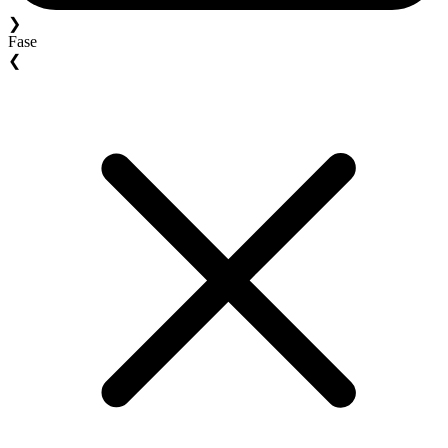
❯
Fase
❮