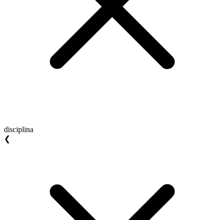
disciplina
❮