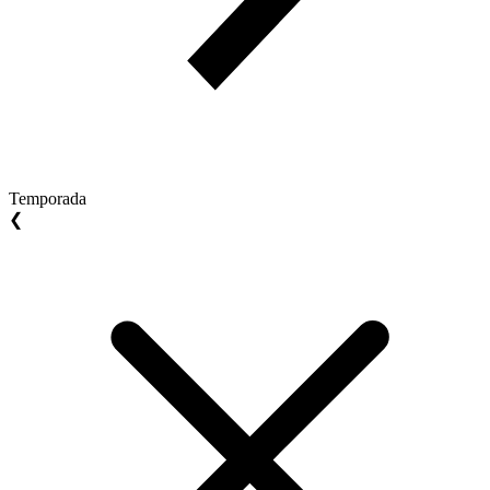
Temporada
❮