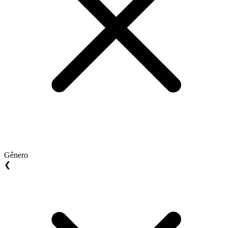
Gênero
❮