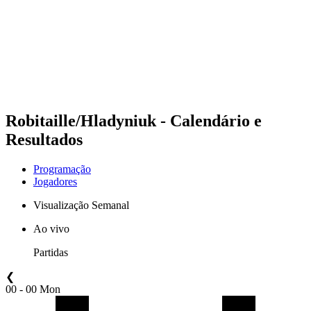
Voltar para a página inicial do BPT
Onde Assistir
Equipes
Programação
Classificação
Estatísticas
Competição
Notícias
Robitaille/Hladyniuk - Calendário e
Resultados
Programação
Jogadores
Visualização Semanal
Ao vivo
Partidas
❮
00 - 00 Mon