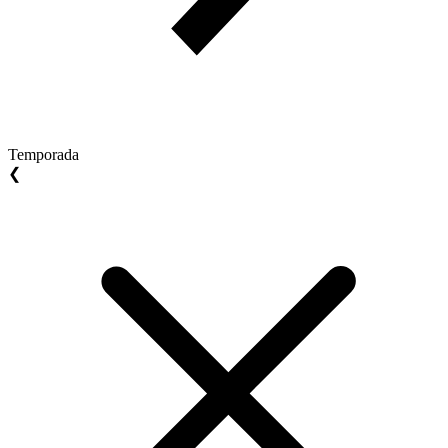
Temporada
❮