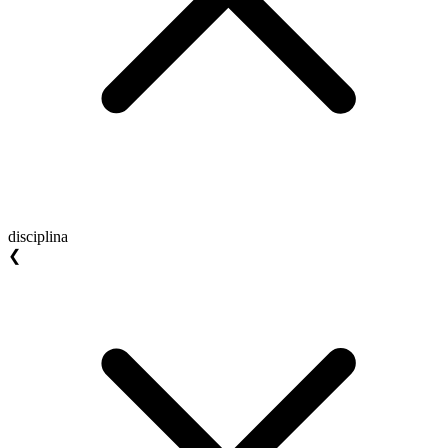
disciplina
❮