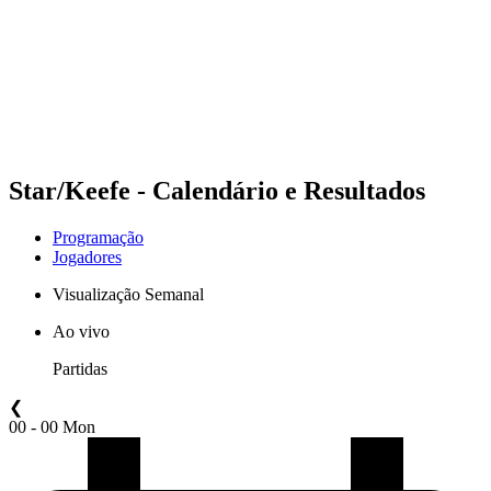
Voltar para a página inicial do BPT
Onde Assistir
Equipes
Programação
Classificação
Estatísticas
Competição
Notícias
Star/Keefe - Calendário e Resultados
Programação
Jogadores
Visualização Semanal
Ao vivo
Partidas
❮
00 - 00 Mon