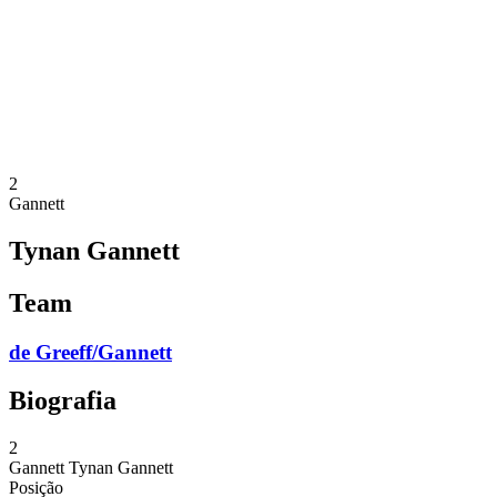
Voltar para a página inicial do BPT
Onde Assistir
Equipes
Programação
Classificação
Estatísticas
Competição
Notícias
2
Gannett
Tynan Gannett
Team
de Greeff/Gannett
Biografia
2
Gannett
Tynan Gannett
Posição