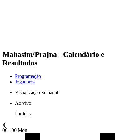
Voltar para a página inicial do BPT
Onde Assistir
Equipes
Programação
Classificação
Estatísticas
Competição
Notícias
Mahasim/Prajna - Calendário e
Resultados
Programação
Jogadores
Visualização Semanal
Ao vivo
Partidas
❮
00 - 00 Mon