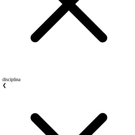
disciplina
❮