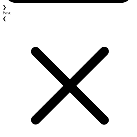
❯
Fase
❮