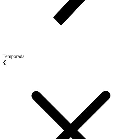
Temporada
❮