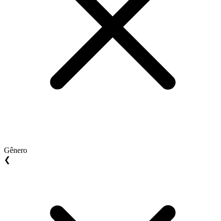
Gênero
❮