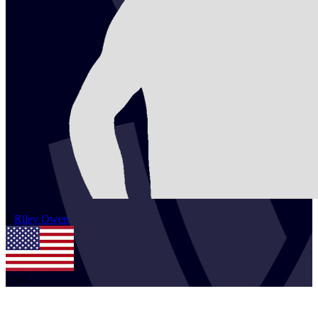
2
Riley
Owen
USA