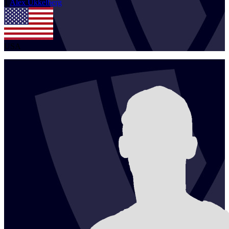
1
Alex
Ukkelberg
USA