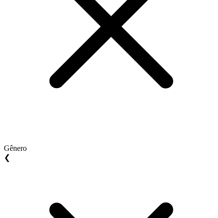
Gênero
❮