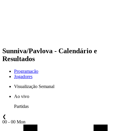
Voltar para a página inicial do BPT
Onde Assistir
Equipes
Programação
Classificação
Estatísticas
Competição
Notícias
Sunniva/Pavlova - Calendário e
Resultados
Programação
Jogadores
Visualização Semanal
Ao vivo
Partidas
❮
00 - 00 Mon