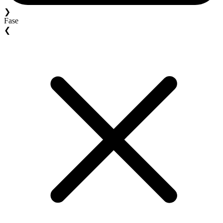
❯
Fase
❮