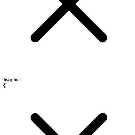
disciplina
❮