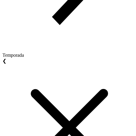
Temporada
❮