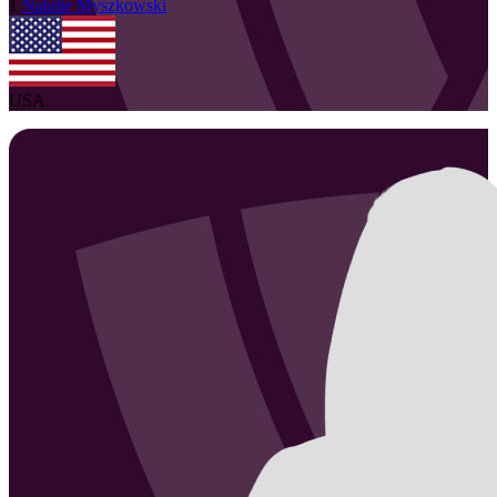
1
Natalie
Myszkowski
USA