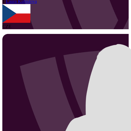
1
Laura
Kubistova
CZE