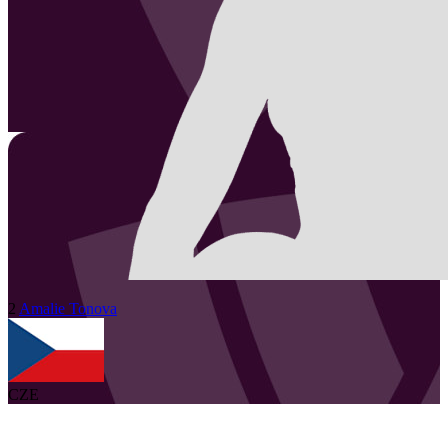
2
Amalie
Tonova
CZE